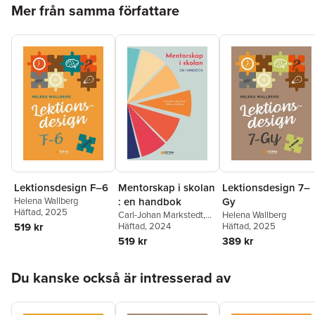
Hoppa över listan
Mer från samma författare
Lektionsdesign F–6
Mentorskap i skolan
Lektionsdesign 7–
Helena Wallberg
: en handbok
Gy
Häftad
, 2025
Carl-Johan Markstedt
,
Helena Wallberg
519 kr
Helena Wallberg
Häftad
, 2024
Häftad
, 2025
519 kr
389 kr
Hoppa över listan
Du kanske också är intresserad av