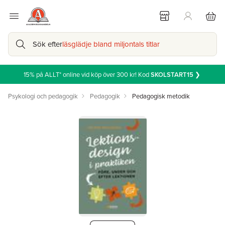
Sök efter
läsglädje bland miljontals titlar
15% på ALLT* online vid köp över 300 kr! Kod
SKOLSTART15
❯
Psykologi och pedagogik
Pedagogik
Pedagogisk metodik