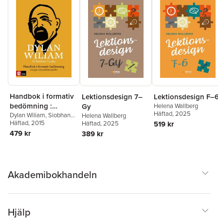
Handbok i formativ
Lektionsdesign 7–
Lektionsdesign F–
bedömning :
Gy
Helena Wallberg
Häftad
, 2025
strategier och
Dylan Wiliam
,
Siobhan
Helena Wallberg
Leahy
Häftad
, 2015
Häftad
, 2025
519 kr
praktiska tekniker
479 kr
389 kr
Akademibokhandeln
Hjälp