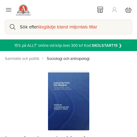
Sök efter
läsglädje bland miljontals titlar
15% på ALLT* online vid köp över 300 kr! Kod
SKOLSTART15
❯
Samhälle och politik
Sociologi och antropologi