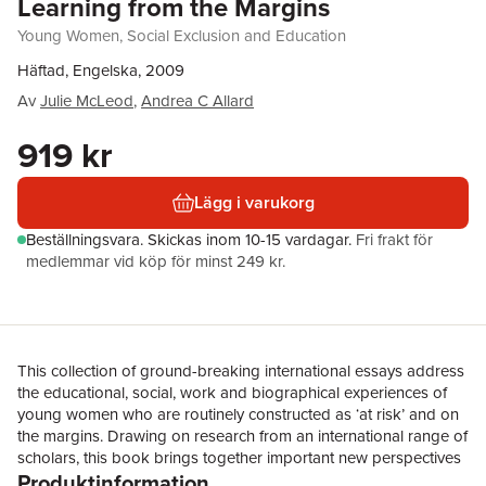
Learning from the Margins
Young Women, Social Exclusion and Education
Häftad, Engelska, 2009
Av
Julie McLeod
,
Andrea C Allard
919 kr
Lägg i varukorg
Beställningsvara.
Skickas
inom 10-15 vardagar
.
Fri frakt för
medlemmar vid köp för minst 249 kr.
This collection of ground-breaking international essays address
the educational, social, work and biographical experiences of
young women who are routinely constructed as ‘at risk’ and on
the margins. Drawing on research from an international range of
scholars, this book brings together important new perspectives
Produktinformation
on the gendered dimensions of social exclusion and