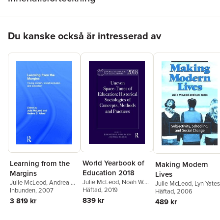
Hoppa över listan
Du kanske också är intresserad av
World Yearbook of
Learning from the
Making Modern
Education 2018
Margins
Lives
Julie McLeod
,
Noah W.
Julie McLeod
,
Andrea C
Julie McLeod
,
Lyn Yates
Sobe
Häftad
,
Terri Seddon
, 2019
Allard
Inbunden
, 2007
Häftad
, 2006
839 kr
3 819 kr
489 kr