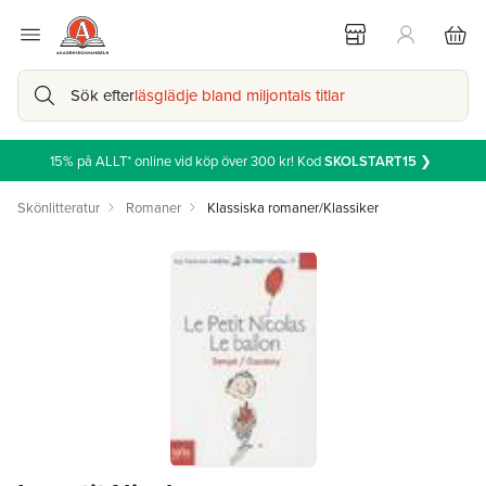
Sök efter
läsglädje bland miljontals titlar
15% på ALLT* online vid köp över 300 kr! Kod
SKOLSTART15
❯
Skönlitteratur
Romaner
Klassiska romaner/Klassiker