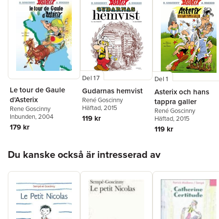
Del 17
Del 1
Le tour de Gaule
Gudarnas hemvist
Asterix och hans
d'Asterix
René Goscinny
tappra galler
Häftad
, 2015
Rene Goscinny
René Goscinny
Inbunden
, 2004
119 kr
Häftad
, 2015
179 kr
119 kr
Hoppa över listan
Du kanske också är intresserad av