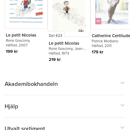
Le petit Nicolas
Catherine Certitud
Del 423
Rene Goscinny
Patrick Modiano
Le petit Nicolas
Häftad
, 2007
Häftad
, 2011
Rene Goscinny
,
Jean-
199 kr
179 kr
Jacques Sempe
Häftad
, 1973
219 kr
Akademibokhandeln
Hjälp
Utvalt sortiment