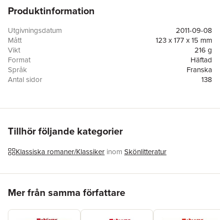
Produktinformation
Utgivningsdatum
2011-09-08
Mått
123 x 177 x 15 mm
Vikt
216 g
Format
Häftad
Språk
Franska
Antal sidor
138
Förlag
Gallimard
Illustratör
Jean-Jacques Sempe
ISBN
9782070634651
Tillhör följande kategorier
Klassiska romaner/Klassiker
inom
Skönlitteratur
Hoppa över listan
Mer från samma författare