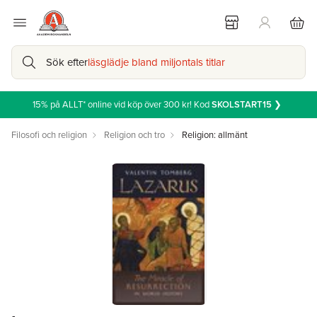
Sök efter
läsglädje bland miljontals titlar
15% på ALLT* online vid köp över 300 kr! Kod
SKOLSTART15
❯
Filosofi och religion
Religion och tro
Religion: allmänt