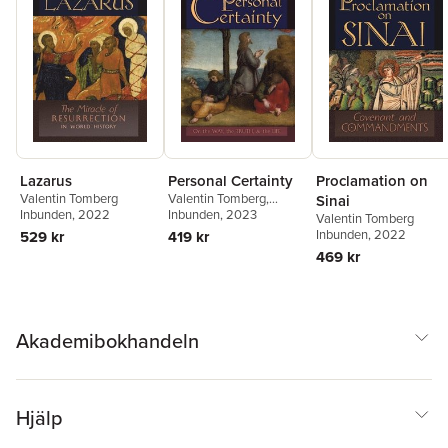
Lazarus
Personal Certainty
Proclamation on
Valentin Tomberg
Valentin Tomberg
,
Sinai
Inbunden
, 2022
James R Wetmore
Inbunden
, 2023
Valentin Tomberg
Inbunden
, 2022
529 kr
419 kr
469 kr
Akademibokhandeln
Hjälp