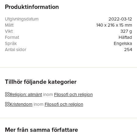
Produktinformation
Utgivningsdatum
2022-03-12
Mått
140 x 216 x 15 mm
Vikt
327 g
Format
Häftad
Språk
Engelska
Antal sidor
254
Förlag
Angelico Press
ISBN
9781621388265
Översättare
James R. Wetmore, James R. Wetmore
Tillhör följande kategorier
Religion: allmänt
inom
Filosofi och religion
Kristendom
inom
Filosofi och religion
Hoppa över listan
Mer från samma författare