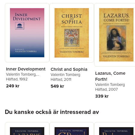
Inner Development
Christ and Sophia
Lazarus, Come
Valentin Tomberg
,
Valentin Tomberg
Forth!
Richard Bloedon
Häftad
, 1992
,
Patricia
Häftad
, 2011
Bloedon
Valentin Tomberg
249 kr
549 kr
Häftad
, 2007
339 kr
Hoppa över listan
Du kanske också är intresserad av