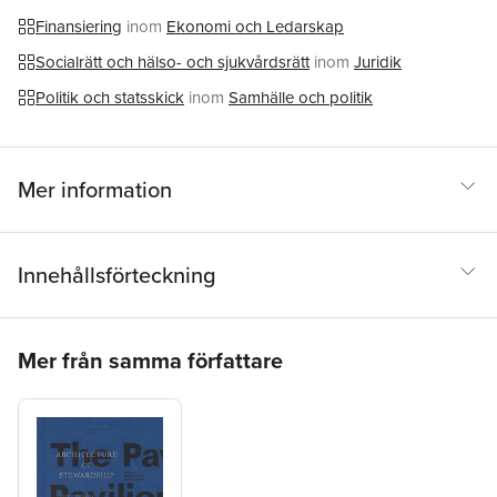
critical potential of contemporary social movements.
Finansiering
inom
Ekonomi och Ledarskap
Socialrätt och hälso- och sjukvårdsrätt
inom
Juridik
Politik och statsskick
inom
Samhälle och politik
Mer information
Innehållsförteckning
Hoppa över listan
Mer från samma författare