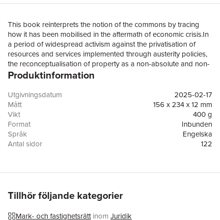
This book reinterprets the notion of the commons by tracing
how it has been mobilised in the aftermath of economic crisis.In
a period of widespread activism against the privatisation of
resources and services implemented through austerity policies,
the reconceptualisation of property as a non-absolute and non-
Produktinformation
individualistic institution has attracted a great deal of attention.
Drawing on the case of the Italian South, and in the wake of
economic crisis, this book offers a critical analysis of the
Utgivningsdatum
2025-02-17
struggle for the commons. More specifically, as it details how
Mått
156 x 234 x 12 mm
discourses, legal tools and policies based on disciplinary ideas
Vikt
400 g
of the commons are deployed in the neoliberal restructuring of
Format
Inbunden
societies, the book considers how conflicting ideas of the
Språk
Engelska
commons express different, and often clashing visions, of urban
Antal sidor
122
space. In this regard, moreover, it shows how law plays a
Förlag
Taylor & Francis Ltd
central, albeit ambivalent, role in the struggle for the commons:
ISBN
9781032371023
as both a governmental technique to regulate urban space and
its residents and as an emancipatory tactic to advance non-
proprietary visions of ownership.This book will be of interest to
Tillhör följande kategorier
scholars in socio-legal studies, property law, legal sociology and
politics, as well as others with more general interests in the
Mark- och fastighetsrätt
inom
Juridik