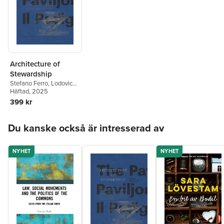
Architecture of
Stewardship
Stefano Ferro
,
Lodovica
Guarnieri
Häftad
, 2025
,
Jonas
Malmberg
,
Ila Narjus
,
399 kr
Essi Nisonen
,
Pietro
Daniel Omodeo
,
Hoppa över listan
Veronica Pecile
,
Sofie
Du kanske också är intresserad av
Pelsmakers
,
Margherita
Scapin
,
Carolyn Smith
,
Gianni Talamini
,
Federica
NYHET
NYHET
Toninello