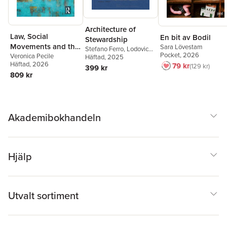
Architecture of
Law, Social
En bit av Bodil
Stewardship
Movements and the
Sara Lövestam
Stefano Ferro
,
Lodovica
Pocket
, 2026
Politics of the
Veronica Pecile
Guarnieri
Häftad
, 2025
,
Jonas
Häftad
, 2026
79 kr
Malmberg
,
Ila Narjus
,
129 kr
Commons
399 kr
Essi Nisonen
,
Pietro
809 kr
Daniel Omodeo
,
Veronica Pecile
,
Sofie
Pelsmakers
,
Margherita
Scapin
,
Carolyn Smith
,
Gianni Talamini
,
Federica
Akademibokhandeln
Toninello
Hjälp
Utvalt sortiment