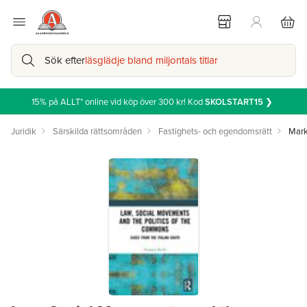
Sök efter
läsglädje bland miljontals titlar
15% på ALLT* online vid köp över 300 kr! Kod
SKOLSTART15
❯
Juridik
Särskilda rättsområden
Fastighets- och egendomsrätt
Mark