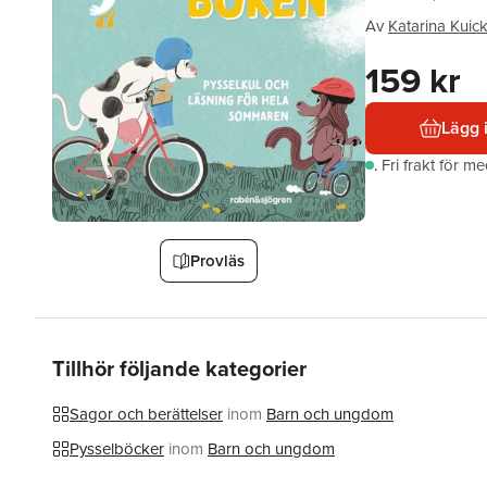
Av
Katarina Kuic
159 kr
Lägg 
.
Fri frakt för m
Provläs
Tillhör följande kategorier
Sagor och berättelser
inom
Barn och ungdom
Pysselböcker
inom
Barn och ungdom