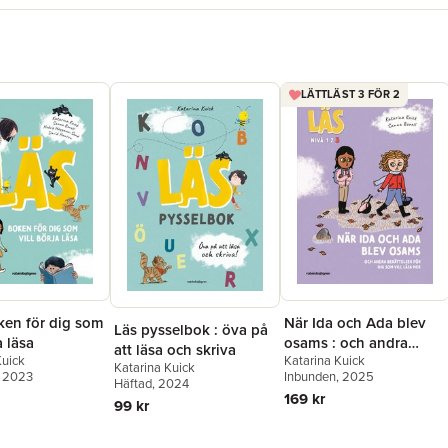
LÄTTLÄST 3 FÖR 2
ken för dig som
När Ida och Ada blev
Läs pysselbok : öva på
a läsa
osams : och andra
att läsa och skriva
Kuick
Katarina Kuick
berättelser för dig som
Katarina Kuick
, 2023
Inbunden
, 2025
vill läsa lite mer, Läs-
Häftad
, 2024
169 kr
nivå 3
99 kr