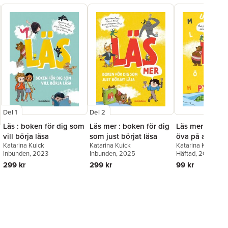
Del 1
Del 2
Läs : boken för dig som
Läs mer : boken för dig
Läs mer pyssel
vill börja läsa
som just börjat läsa
öva på att läsa
Katarina Kuick
Katarina Kuick
Katarina Kuick
skriva
Inbunden
, 2023
Inbunden
, 2025
Häftad
, 2025
299 kr
299 kr
99 kr