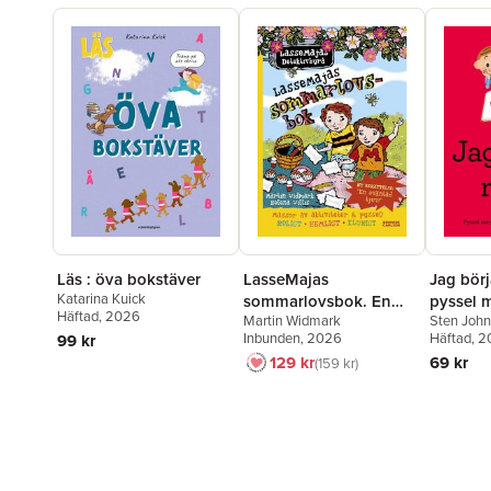
Läs : öva bokstäver
LasseMajas
Jag börj
Katarina Kuick
sommarlovsbok. En
pyssel m
Häftad
, 2026
Martin Widmark
Sten Joh
oväntad tjuv
enklare 
Inbunden
, 2026
Häftad
, 2
99 kr
mängde
129 kr
69 kr
159 kr