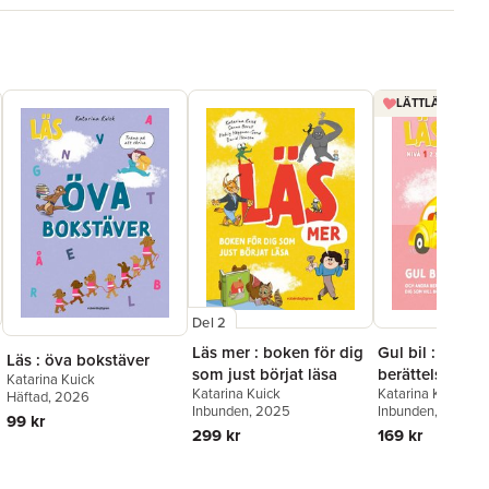
LÄTTLÄST 3 FÖ
Del 2
Läs mer : boken för dig
Gul bil : och a
Läs : öva bokstäver
som just börjat läsa
berättelser för
Katarina Kuick
Katarina Kuick
Katarina Kuick
vill börja läsa 
Häftad
, 2026
Inbunden
, 2025
Inbunden
, 2026
1
99 kr
299 kr
169 kr