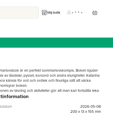
Välj butik
arlovsbok är en perfekt sommarlovskompis. Boken bjuder
ix av läsdelar, pyssel, korsord och andra klurigheter. Katarina
ra känsla för ord och ordlek och finurliga sätt att väcka
enomsyrar boken.
onen av läsning och aktiviteter gör att man kan fortsätta leka
tinformation
träna ordförråd och hålla igång läslusten utan att det känns
.
 också tips på sommaraktiviteter som kan fortsätta utanför
gsdatum
2026-05-08
Det här är en riktigt bra ”ta med”-produkt som funkar lika bra
200 x 13 x 155 mm