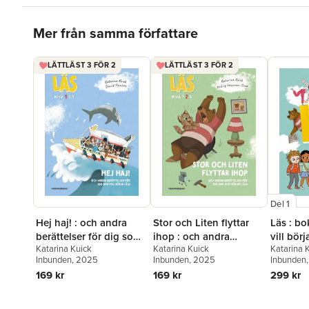
Hoppa över listan
Mer från samma författare
LÄTTLÄST 3 FÖR 2
LÄTTLÄST 3 FÖR 2
Del 1
Hej haj! : och andra
Stor och Liten flyttar
Läs : bo
berättelser för dig som
ihop : och andra
vill börj
Katarina Kuick
Katarina Kuick
Katarina 
vill börja läsa, Läs-nivå
berättelser för dig som
Inbunden
, 2025
Inbunden
, 2025
Inbunden
1
just börjat läsa, Läs-
169 kr
169 kr
299 kr
nivå 2
Hoppa över listan