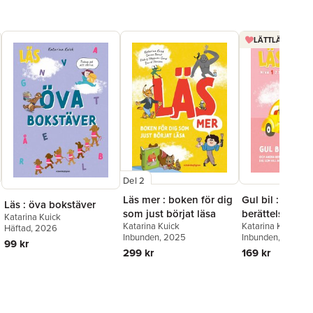
LÄTTLÄST 3 FÖ
Del 2
Läs mer : boken för dig
Gul bil : och a
Läs : öva bokstäver
som just börjat läsa
berättelser för
Katarina Kuick
Katarina Kuick
Katarina Kuick
vill börja läsa 
Häftad
, 2026
Inbunden
, 2025
Inbunden
, 2026
1
99 kr
299 kr
169 kr