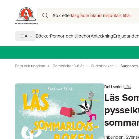
Sök efter
läsglädje bland miljontals titlar
Böcker
Pennor och tillbehör
Anteckning
Erbjudande
Allt
Barn och ungdom
Barnböcker 3-6 år
Bilderböcker
Sagor och 
Del i serien
Läs
Läs So
pysselk
somma
Inbunden, Svens