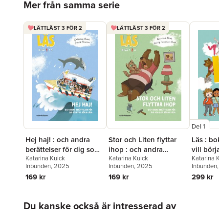
Mer från samma serie
LÄTTLÄST 3 FÖR 2
LÄTTLÄST 3 FÖR 2
Del 1
Hej haj! : och andra
Stor och Liten flyttar
Läs : bo
berättelser för dig som
ihop : och andra
vill börj
Katarina Kuick
Katarina Kuick
Katarina 
vill börja läsa, Läs-nivå
berättelser för dig som
Inbunden
, 2025
Inbunden
, 2025
Inbunden
1
just börjat läsa, Läs-
169 kr
169 kr
299 kr
nivå 2
Hoppa över listan
Du kanske också är intresserad av