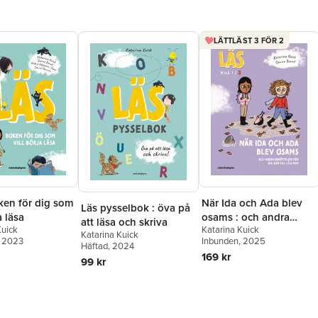
LÄTTLÄST 3 FÖR 2
ken för dig som
När Ida och Ada blev
Läs pysselbok : öva på
a läsa
osams : och andra
att läsa och skriva
Kuick
Katarina Kuick
berättelser för dig som
Katarina Kuick
, 2023
Inbunden
, 2025
vill läsa lite mer, Läs-
Häftad
, 2024
169 kr
nivå 3
99 kr