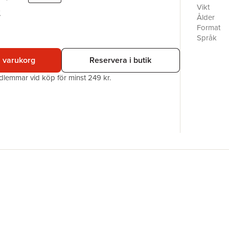
på strand
Vikt
k
Illustrat
Ålder
Sund.
Format
Språk
Läsålder
Serie
i varukorg
Reservera i butik
Antal sid
edlemmar vid köp för minst 249 kr.
Upplaga
Förlag
Illustratör
Medarbet
ISBN
Miljömärk