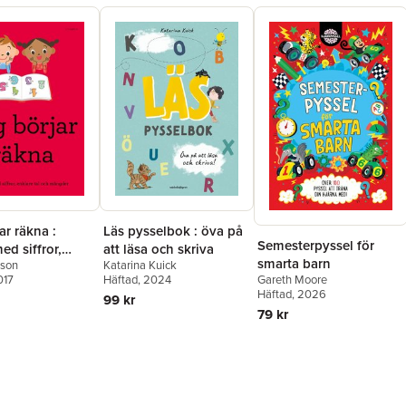
ar räkna :
Läs pysselbok : öva på
Semesterpyssel för
ed siffror,
att läsa och skriva
smarta barn
nson
Katarina Kuick
tal och
017
Häftad
, 2024
Gareth Moore
r
Häftad
, 2026
99 kr
79 kr