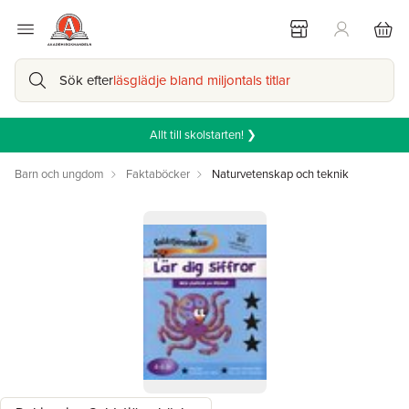
Sök efter
läsglädje bland miljontals titlar
Allt till skolstarten! ❯
Barn och ungdom
Faktaböcker
Naturvetenskap och teknik