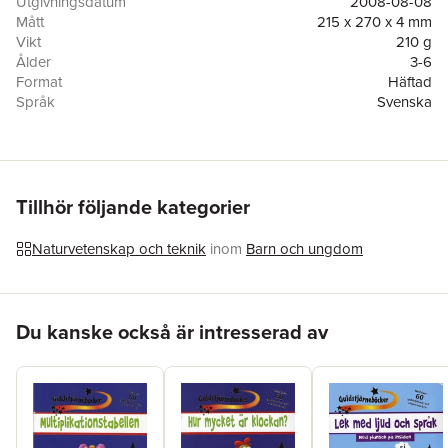
Utgivningsdatum
2008-08-08
efter skolstarten.
Mått
215 x 270 x 4 mm
Vikt
210 g
Ålder
3-6
Format
Häftad
Språk
Svenska
Läsålder
3-6
Serie
Guldstjärneböcker
Antal sidor
32
Förlag
Läsförlaget
Illustratör
Simon Abbott
Tillhör följande kategorier
ISBN
9789179026158
Naturvetenskap och teknik
inom
Barn och ungdom
Hoppa över listan
Du kanske också är intresserad av