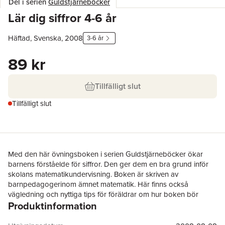
Del i serien
Guldstjärneböcker
Lär dig siffror 4-6 år
Häftad, Svenska, 2008
3-6 år
89 kr
Tillfälligt slut
Tillfälligt slut
Med den här övningsboken i serien Guldstjärneböcker ökar
barnens förståelde för siffror. Den ger dem en bra grund inför
skolans matematikundervisning. Boken är skriven av
barnpedagogerinom ämnet matematik. Här finns också
vägledning och nyttiga tips för föräldrar om hur boken bör
Produktinformation
användas. Den innehåller tydliga uppgifter med färgglada
teckningar som gör inlärningen lätt och rolig. Åler 4-6 år.
Utvecklar förståelsen för siffror. Lärorika övningar både före och