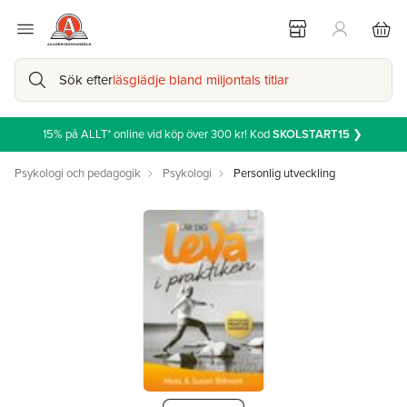
Sök efter
läsglädje bland miljontals titlar
15% på ALLT* online vid köp över 300 kr! Kod
SKOLSTART15
❯
Psykologi och pedagogik
Psykologi
Personlig utveckling