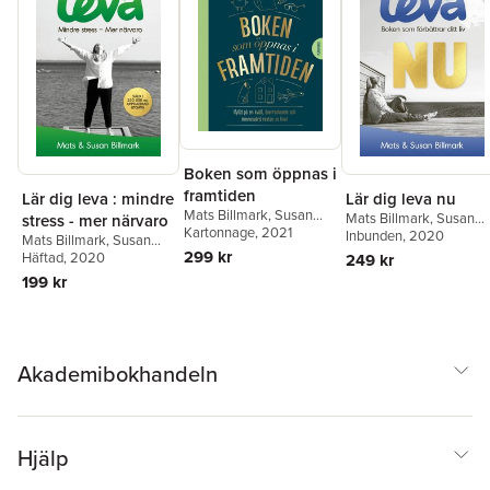
Boken som öppnas i
framtiden
Lär dig leva : mindre
Lär dig leva nu
Mats Billmark
,
Susan
Mats Billmark
,
Susan
stress - mer närvaro
Billmark
Kartonnage
, 2021
Billmark
Inbunden
, 2020
Mats Billmark
,
Susan
299 kr
Billmark
Häftad
, 2020
249 kr
199 kr
Akademibokhandeln
Hjälp