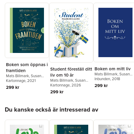
Boken som öppnas i
Boken om mitt liv
Student föreställ ditt
framtiden
Mats Billmark
,
Susan
liv om 10 år
Mats Billmark
,
Susan
Billmark
Inbunden
, 2018
Mats Billmark
,
Susan
Billmark
Kartonnage
, 2021
Billmark
Kartonnage
, 2026
299 kr
299 kr
299 kr
Hoppa över listan
Du kanske också är intresserad av