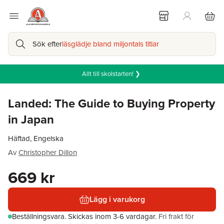
Sök efter
läsglädje bland miljontals titlar
Allt till skolstarten! ❯
Landed: The Guide to Buying Property
in Japan
Häftad, Engelska
Av
Christopher Dillon
669 kr
Lägg i varukorg
Beställningsvara.
Skickas
inom 3-6 vardagar
.
Fri frakt för