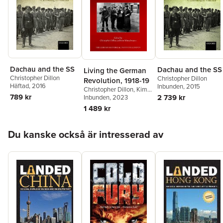
Dachau and the SS
Dachau and the SS
Living the German
Christopher Dillon
Christopher Dillon
Revolution, 1918-19
Häftad
, 2016
Inbunden
, 2015
Christopher Dillon
,
Kim
789 kr
2 739 kr
Wünschmann
Inbunden
, 2023
1 489 kr
Hoppa över listan
Du kanske också är intresserad av