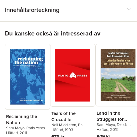
Innehållsförteckning
Hoppa över listan
Du kanske också är intresserad av
Land in the
Tears of the
Reclaiming the
Struggles for
Crocodile
Nation
Sam Moyo
,
Dzodzi
Citizenship in Afric
Neil Middleton
,
Phil
Sam Moyo
,
Paris Yeros
Tsikata
Häftad
, 2015
,
Yakham Diop
O’Keefe
Häftad
, 1993
,
Sam Moyo
Häftad
, 2011
909 kr
679 kr