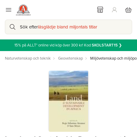
Sök efter
läsglädje bland miljontals titlar
15% på ALLT* online vid köp över 300 kr! Kod
SKOLSTART15
❯
Naturvetenskap och teknik
Geovetenskap
Miljövetenskap och miljöpol