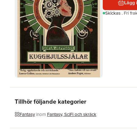
Lägg 
Skickas
.
Fri fr
Tillhör följande kategorier
Fantasy
inom
Fantasy, SciFi och skräck
Hoppa över listan