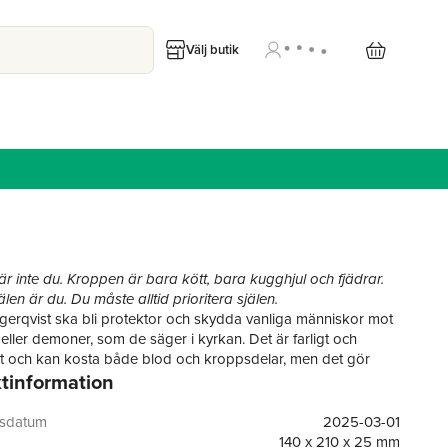
Välj butik
r inte du. Kroppen är bara kött, bara kugghjul och fjädrar.
len är du. Du måste alltid prioritera själen.
gerqvist ska bli protektor och skydda vanliga människor mot
 eller demoner, som de säger i kyrkan. Det är farligt och
 och kan kosta både blod och kroppsdelar, men det gör
tinformation
så länge själen förblir hel. Gör ingenting så länge man har
 droger, böner och mantran, sex och sociala medier att
 sig med. Kom ihåg att allt kan ersättas! Kött och ben eller
gsdatum
2025-03-01
stål spelar ingen roll när det ändå bara är kugghjul och
140 x 210 x 25 mm