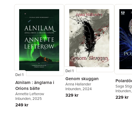
Del 1
Del 1
Genom skuggan
Polardö
Alnilam : änglarna i
Anna Hallander
Saga Stig
Orions bälte
Inbunden
, 2024
Inbunden
Annette Lefterow
329 kr
229 kr
Inbunden
, 2025
249 kr