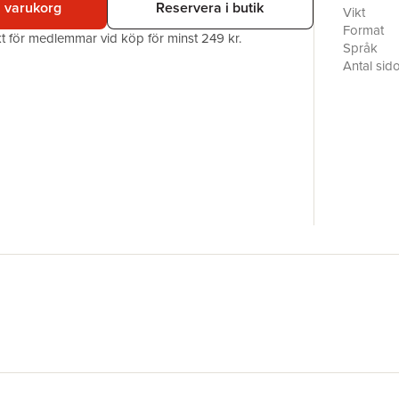
i varukorg
Reservera i butik
fjädrar. 
Vikt
mångtalig
Format
akt för medlemmar vid köp för minst 249 kr.
rakt in i 
Språk
och fjädra
Antal sid
Kugghjuls
Upplaga
både lik o
Förlag
Sofia Jep
ISBN
inom gale