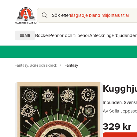
Sök efter
läsglädje bland miljontals titlar
Böcker
Pennor och tillbehör
Anteckning
Erbjudande
Allt
Fantasy, SciFi och skräck
Fantasy
Kugghju
Inbunden, Svens
Av
Sofia Jeppss
329 kr