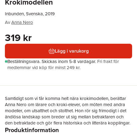
Krokimodellen
Inbunden, Svenska, 2019
Av
Anna Nero
319 kr
Lägg i varukorg
Beställningsvara.
Skickas
inom 5-8 vardagar
.
Fri frakt för
medlemmar vid köp för minst 249 kr.
Samtidigt som vi får komma helt nära krokimodellen, berättar
Anna Nero om lärare och kroki-elever, om möten med andra
modeller, om utsatthet och stolthet. Hon rör sig frimodigt i det
ändlösa landskap som breder ut sig mellan betraktaren och
den betraktade och gör flera historiska och litterära kopplingar.
Produktinformation
Texterna är, liksom elevernas teckningar, skisser som uppstår i
stunden. Boken är tänkt att inspirera lärare, konstelever,