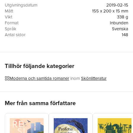
konstintresserade och andra som vill komma närmare
Utgivningsdatum
2019-02-15
krokimodellen och som försöker förstå vad som händer i
Mått
155 x 200 x 15 mm
ögonblicket. ______________________ Är du inte på Bokus?
Vikt
338 g
Robot-bokhandlarna programmerar idel nya webbplatser där
Format
Inbunden
de jagar klick med andras böcker. Besök hellre då vår
Språk
Svenska
webbplats www.fripress.se om du är intresserad.
Antal sidor
148
Förlag
Fri Press Fridens höjd
ISBN
9789188765062
Miljömärkning
FSC
Tillhör följande kategorier
Moderna och samtida romaner
inom
Skönlitteratur
Hoppa över listan
Mer från samma författare