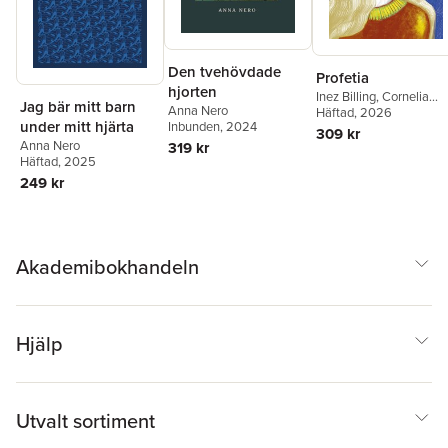
Den tvehövdade
Profetia
hjorten
Inez Billing
,
Cornelia
Jag bär mitt barn
Anna Nero
Dymling Almén
Häftad
, 2026
,
Fredrik
under mitt hjärta
Inbunden
, 2024
Eytzinger
,
Louise
309 kr
Halvardsson
,
Moa
Anna Nero
319 kr
Hjärtström
,
Johan
Häftad
, 2025
Ibrahim Adam
,
Eric
249 kr
Margér
,
August
Martinsson
,
Hanna
Monola
,
Anna Myrne
,
Anna Nero
,
Hanna
Osvald Sahlin
,
Dag
Akademibokhandeln
Persson
,
Nils Ramhøj
,
Tuva Richert
,
Angelica
Schachner
,
Henrik
Schedin
,
Arvida Svensk
Hjälp
Utvalt sortiment