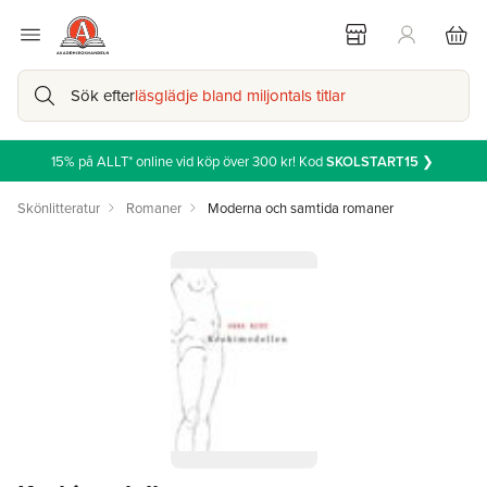
Sök efter
läsglädje bland miljontals titlar
15% på ALLT* online vid köp över 300 kr! Kod
SKOLSTART15
❯
Skönlitteratur
Romaner
Moderna och samtida romaner