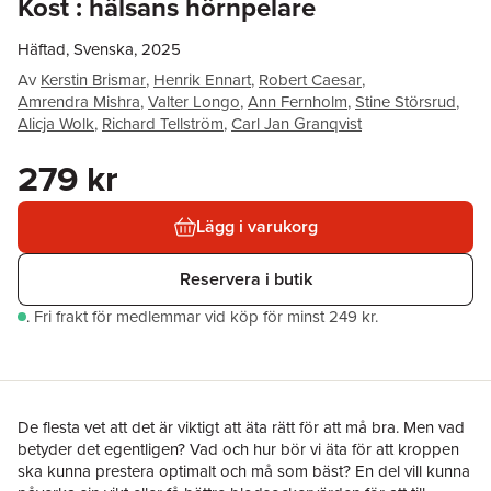
Kost : hälsans hörnpelare
Häftad, Svenska, 2025
Av
Kerstin Brismar
,
Henrik Ennart
,
Robert Caesar
,
Amrendra Mishra
,
Valter Longo
,
Ann Fernholm
,
Stine Störsrud
,
Alicja Wolk
,
Richard Tellström
,
Carl Jan Granqvist
279 kr
Lägg i varukorg
Reservera i butik
.
Fri frakt för medlemmar vid köp för minst 249 kr.
De flesta vet att det är viktigt att äta rätt för att må bra. Men vad
betyder det egentligen? Vad och hur bör vi äta för att kroppen
ska kunna prestera optimalt och må som bäst? En del vill kunna