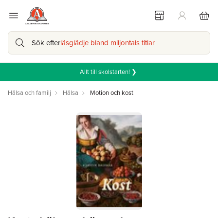
Sök efter
läsglädje bland miljontals titlar
Allt till skolstarten! ❯
Hälsa och familj
Hälsa
Motion och kost