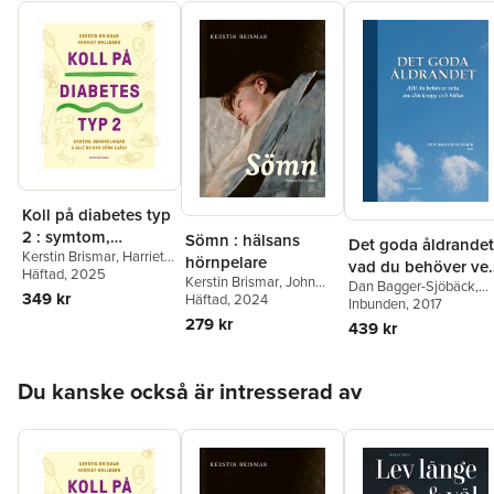
Koll på diabetes typ
2 : symtom,
Sömn : hälsans
Det goda åldrandet
Kerstin Brismar
,
Harriet
behandlingar & allt
hörnpelare
vad du behöver ve
Wallberg
Häftad
, 2025
du kan göra själv
Kerstin Brismar
,
John
Dan Bagger-Sjöbäck
,
om din kropp och
349 kr
Axelsson
Häftad
, 2024
,
Kristoffer
Stefan Arver
Inbunden
, 2017
,
Marianne
hälsa
Bothelius
,
Jonathan
Beausang-Linder
,
Joha
279 kr
439 kr
Cedernaes
,
Susanna
Bergenius
,
Gunnar
Jernelöv
,
Shireen Sindi
,
Björck
,
Kerstin Brismar
,
Tina Sundelin
,
Lennart
Hoppa över listan
Lars Edström
,
Peter
Du kanske också är intresserad av
Wetterberg
,
Torbjörn
Ekman
,
Johan Fastbom
Åkerstedt
Mats Hammar
,
Lotti
Helström
,
Lars Lundbla
Gunilla Nordenram
,
Roger Qvarsell
,
Ulf
Rosenhall
,
Gösta Roup