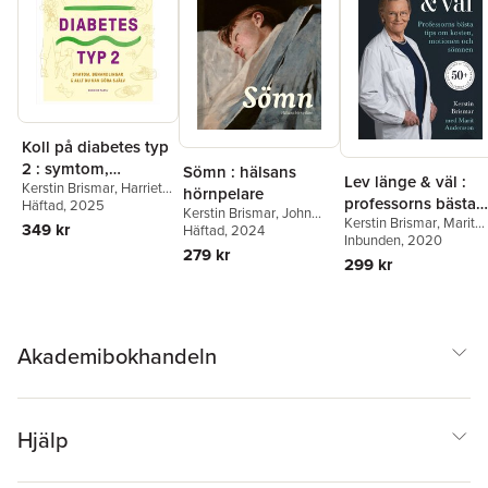
Åke Rundgren
,
Stepha
Rössner
,
Karin Schenck
Gustafsson
,
Nisse
Simonson
,
Olle
Svensson
,
Anne Tham
,
Lars Tornstam
,
Eva
Uustal Fornell
,
Jan Ygg
Torbjörn Åkerstedt
Koll på diabetes typ
2 : symtom,
Sömn : hälsans
Lev länge & väl :
Kerstin Brismar
,
Harriet
behandlingar & allt
hörnpelare
professorns bästa
Wallberg
Häftad
, 2025
du kan göra själv
Kerstin Brismar
,
John
Kerstin Brismar
,
Marit
tips om kosten,
349 kr
Axelsson
Häftad
, 2024
,
Kristoffer
Andersson
Inbunden
, 2020
motionen och
Bothelius
,
Jonathan
279 kr
299 kr
Cedernaes
,
Susanna
sömnen
Jernelöv
,
Shireen Sindi
,
Tina Sundelin
,
Lennart
Wetterberg
,
Torbjörn
Åkerstedt
Akademibokhandeln
Hjälp