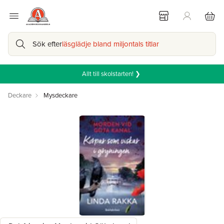
Sök efter
läsglädje bland miljontals titlar
Allt till skolstarten! ❯
Deckare
Mysdeckare