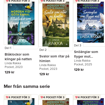
4 POCKET FÖR 3
4 POCKET FÖR 3
4 POCKET FÖR 3
Del 3
Del 1
Del 2
Snöänglar som
Blåklockor som
Svalor som ritar på
flyger mot
klingar på natten
Linda Rakka
himlen
skymningen
Linda Rakka
Pocket
, 2025
Linda Rakka
Pocket
, 2023
Pocket
, 2023
129 kr
129 kr
129 kr
Hoppa över listan
Mer från samma serie
4 POCKET FÖR 3
4 POCKET FÖR 3
4 POCKET FÖR 3