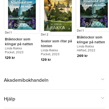
Del 1
Del 1
Del 2
Blåklockor som
Blåklockor som
Svalor som ritar på
klingar på natten
klingar på natten
himlen
Linda Rakka
Linda Rakka
Linda Rakka
Häftad
, 2022
Pocket
, 2023
Pocket
, 2023
269 kr
129 kr
129 kr
Akademibokhandeln
Hjälp