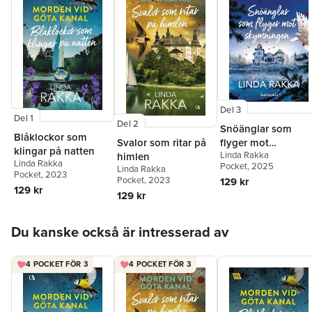
Del 3
Del 1
Del 2
Snöänglar som
Blåklockor som
Svalor som ritar på
flyger mot
klingar på natten
Linda Rakka
himlen
skymningen
Linda Rakka
Pocket
, 2025
Linda Rakka
Pocket
, 2023
Pocket
, 2023
129 kr
129 kr
129 kr
Hoppa över listan
Du kanske också är intresserad av
4 POCKET FÖR 3
4 POCKET FÖR 3