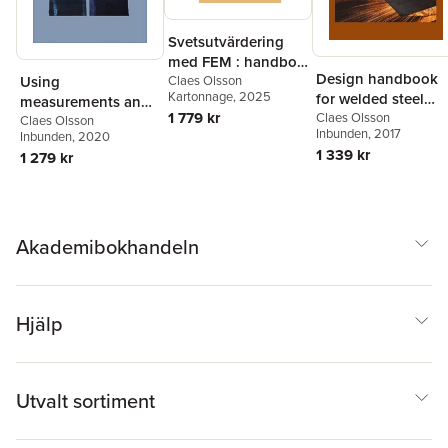
Svetsutvärdering
med FEM : handbok
Design handbook
Using
för
Claes Olsson
Kartonnage
, 2025
for welded steel
measurements and
utmattningsbelasta
1 779 kr
structures
Claes Olsson
testing to support
Claes Olsson
de konstruktioner
Inbunden
, 2017
Inbunden
, 2020
FE-analyses of
1 339 kr
1 279 kr
welded structures
exposed to fatigue
Akademibokhandeln
Hjälp
Utvalt sortiment