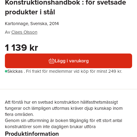
Konstruktionshandbok : för svetsade
produkter i stål
Kartonnage, Svenska, 2014
Av
Claes Olsson
1 139 kr
Lägg i varukorg
Skickas
.
Fri frakt för medlemmar vid köp för minst 249 kr.
Att förstå hur en svetsad konstruktion hållfasthetsmässigt
fungerar och lämpligen utformas kräver djup kunskap inom
flera områden.
Genom sin utformning är boken tillgänglig för ett stort antal
konstruktörer som inte dagligen brukar utföra
Produktinformation
hållfasthetsanalyser.