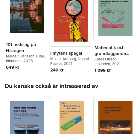
101 nedslag på
Matematik och
Hisingen
I mytens spegel
grundläggande
Mikael Svensson
,
Claes
Mikael Amborg
,
Noomi
konstruktionstekni
Claes Olsson
Olsson
Inbunden
, 2025
Kallerdahl
Pocket
, 2021
,
Beata
Inbunden
, 2021
: för konstruktörer
649 kr
Kjellberg
,
Anders
249 kr
1 099 kr
som arbetar med
Kjällström
,
Claes Olsson
,
svetsade produkter
Ann-Mari Seldén
Hoppa över listan
stål
Du kanske också är intresserad av