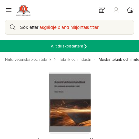
Sök efter
läsglädje bland miljontals titlar
Allt till skolstarten! ❯
Naturvetenskap och teknik
Teknik och industri
Maskinteknik och mate