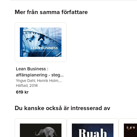
Hoppa över listan
Mer från samma författare
Lean Business :
affärsplanering - steg
för steg
Yngve Dahl
,
Henrik Holm
,
Erlend Bang Abelsen
Häftad
, 2014
,
Roland
Dansell
,
Henrik Johansson
619 kr
Hoppa över listan
Du kanske också är intresserad av