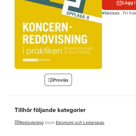
Lägg i
Skickas
.
Fri fr
Provläs
Tillhör följande kategorier
Redovisning
inom
Ekonomi och Ledarskap