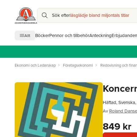
Sök efter
läsglädje bland miljontals titlar
Böcker
Pennor och tillbehör
Anteckning
Erbjudande
Allt
Ekonomi och Ledarskap
Företagsekonomi
Redovisning och finan
Koncern
Häftad, Svenska
Av
Roland Dansel
849 kr