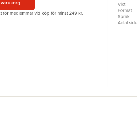
 varukorg
rekommend
Vikt
internati
Format
akt för medlemmar vid köp för minst 249 kr.
Språk
Antal sid
Upplaga
Förlag
ISBN