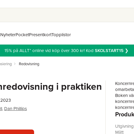
n
Nyheter
Pocket
Presentkort
Topplistor
15% på ALLT* online vid köp över 300 kr! Kod
SKOLSTART15
❯
siering
Redovisning
redovisning i praktiken
Koncernre
omarbeta
Boken vän
, 2023
koncernre
koncernre
l
,
Dan Phillips
Produk
regelverk
Samtliga 
uppdatera
Utgivnin
hänvisnin
Mått