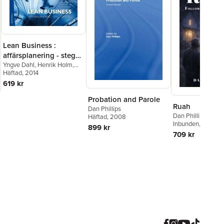
Lean Business :
affärsplanering - steg
för steg
Yngve Dahl
,
Henrik Holm
,
Erlend Bang Abelsen
Häftad
, 2014
,
Roland
Dansell
,
Henrik Johansson
619 kr
Probation and Parole
Ruah
Dan Phillips
Dan Phillips
Häftad
, 2008
Inbunden
, 2026
899 kr
709 kr