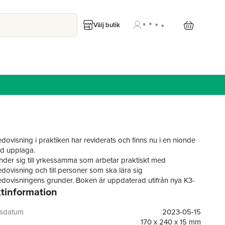
Välj butik
dovisning i praktiken har reviderats och finns nu i en nionde
d upplaga.
der sig till yrkessamma som arbetar praktiskt med
dovisning och till personer som ska lära sig
dovisningens grunder. Boken är uppdaterad utifrån nya K3-
tinformation
et från Bokföringsnämnden.
texter och exempel i boken har där det är relevant
ts till nu gällande regelverk (hösten 2022). Vidare har
gsdatum
2023-05-15
gar till BFN AR 2012:1 (K3) och andra aktuella lagar och
170 x 240 x 15 mm