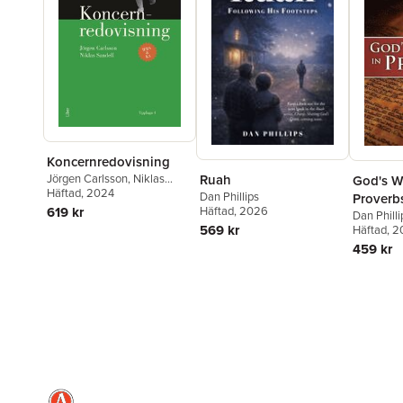
Koncernredovisning
Ruah
Jörgen Carlsson
,
Niklas
God's W
Sandell
Häftad
, 2024
Dan Phillips
Proverb
Häftad
, 2026
619 kr
Dan Philli
569 kr
Häftad
, 2
459 kr