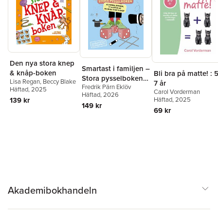
Den nya stora knep
Smartast i familjen –
& knåp-boken
Bli bra på matte! : 5
Stora pysselboken :
Lisa Regan
,
Beccy Blake
7 år
Fredrik Pärn Eklöv
Korsord, sudoku
Häftad
, 2025
Carol Vorderman
Häftad
, 2026
och massor av
Häftad
, 2025
139 kr
149 kr
kluriga knep & knåp
69 kr
Akademibokhandeln