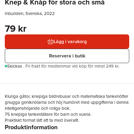
Knep & Knåp för stora och små
Inbunden, Svenska, 2022
79 kr
Lägg i varukorg
Reservera i butik
Skickas
.
Fri frakt för medlemmar vid köp för minst 249 kr.
Kluriga gåtor, knepiga bildrebusar och matematiska tankenötter
gnugga geniknölarna och höj humöret med uppgifterna i denna
intelligenshöjande och roliga bok.
75 knepiga tankeställare för barn och vuxna.
Praktiskt format lätt att ta med överallt.
Produktinformation
Alla lösningar återfinns i ett översiktligt facit.