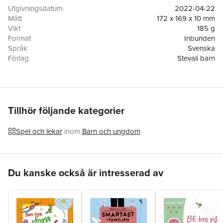
Utgivningsdatum
2022-04-22
Mått
172 x 169 x 10 mm
Vikt
185 g
Format
Inbunden
Språk
Svenska
Förlag
Stevali barn
ISBN
9789189228528
Översättare
Ulrika Junker Miranda
Tillhör följande kategorier
Spel och lekar
inom
Barn och ungdom
Hoppa över listan
Du kanske också är intresserad av