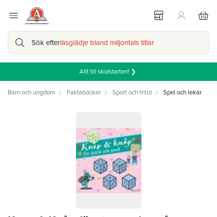
Sök efter
läsglädje bland miljontals titlar
Allt till skolstarten! ❯
Barn och ungdom
Faktaböcker
Sport och fritid
Spel och lekar