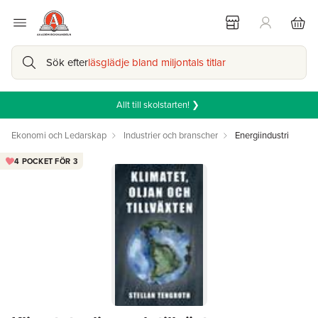
Sök efter
läsglädje bland miljontals titlar
Allt till skolstarten! ❯
Ekonomi och Ledarskap
Industrier och branscher
Energiindustri
4 POCKET FÖR 3