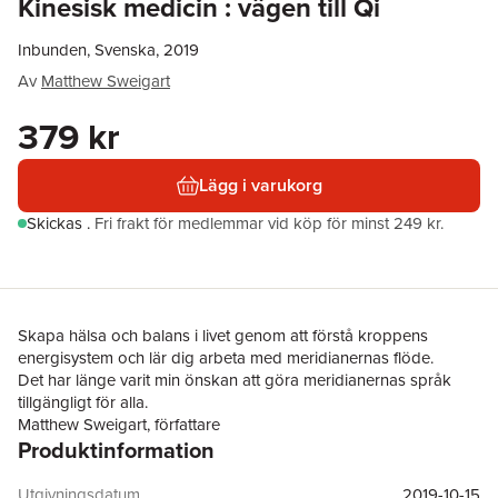
Kinesisk medicin : vägen till Qi
Inbunden, Svenska, 2019
Av
Matthew Sweigart
379 kr
Lägg i varukorg
Skickas
.
Fri frakt för medlemmar vid köp för minst 249 kr.
Skapa hälsa och balans i livet genom att förstå kroppens
energisystem och lär dig arbeta med meridianernas flöde.
Det har länge varit min önskan att göra meridianernas språk
tillgängligt för alla.
Matthew Sweigart, författare
Produktinformation
Kroppens energikanaler, s.k. meridianer, är otroligt kraftfulla. På
ett visuellt och lättförståeligt sätt gör Matthew Sweigart den
kinesiska kunskapen om kroppens energikanaler tillgänglig för
Utgivningsdatum
2019-10-15