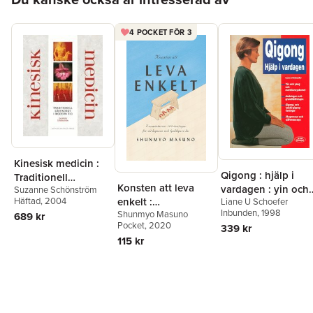
4 POCKET FÖR 3
Kinesisk medicin :
Qigong : hjälp i
Traditionell
Konsten att leva
vardagen : yin och
Suzanne Schönström
läkekonst i modern
Häftad
, 2004
enkelt :
Liane U Schoefer
yang och
tid
Inbunden
, 1998
Shunmyo Masuno
zenmästarens 100
689 kr
meridiansystemet
Pocket
, 2020
339 kr
övningar för ett
115 kr
lugnare och
lyckligare liv