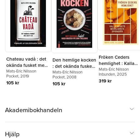
Fröken Ceders
Chateau vadå : det
Den hemlige kocken
hemlighet : Kalla
okända fusket med
: det okända fusket
krigets märkligaste
Mats-Eric Nilsson
ditt vin
Mats-Eric Nilsson
med maten på din
Mats-Eric Nilsson
Inbunden
, 2025
spiongåta
Pocket
, 2019
Pocket
, 2008
tallrik
319 kr
105 kr
105 kr
Akademibokhandeln
Hjälp