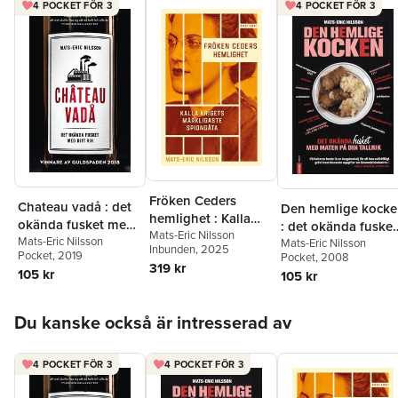
4 POCKET FÖR 3
4 POCKET FÖR 3
Fröken Ceders
Chateau vadå : det
Den hemlige kock
hemlighet : Kalla
okända fusket med
: det okända fusket
krigets märkligaste
Mats-Eric Nilsson
ditt vin
Mats-Eric Nilsson
med maten på din
Mats-Eric Nilsson
Inbunden
, 2025
spiongåta
Pocket
, 2019
Pocket
, 2008
tallrik
319 kr
105 kr
105 kr
Hoppa över listan
Du kanske också är intresserad av
4 POCKET FÖR 3
4 POCKET FÖR 3