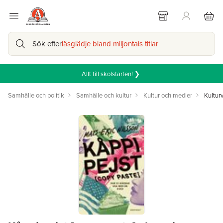
Sök efter
läsglädje bland miljontals titlar
Allt till skolstarten! ❯
Samhälle och politik
Samhälle och kultur
Kultur och medier
Kultur