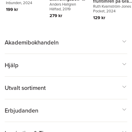
fruntimren på Gran
Inbunden
, 2024
en smartare hund
Anders Hallgren
Mental träning för
Ruth Kvarnström-Jones
Hôtel
199 kr
Häftad
, 2019
hundar
Pocket
, 2024
279 kr
129 kr
Akademibokhandeln
Hjälp
Utvalt sortiment
Erbjudanden