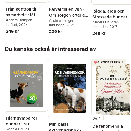
Från kontroll till
Farväl till en vän -
Rädda, arga och
samarbete : låt
Om sorgen efter en
Stressade hundar
Anders Hallgren
Anders Hallgren
hunden visa vägen
hund
Anders Hallgren
Häftad
, 2024
Inbunden
, 2021
Inbunden
, 2017
249 kr
229 kr
249 kr
Hoppa över listan
Du kanske också är intresserad av
4 POCKET FÖR 3
Hjärngympa för
Del 1
hundar : 50
Min bästa
De fenomenala
Sophie Collins
utmanande lekar för
aktiveringsbok -