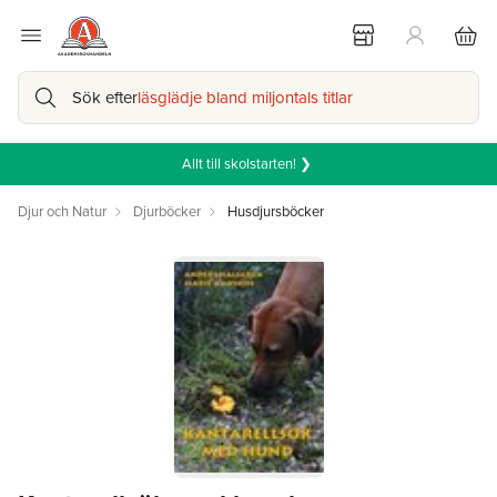
Sök efter
läsglädje bland miljontals titlar
Allt till skolstarten! ❯
Djur och Natur
Djurböcker
Husdjursböcker