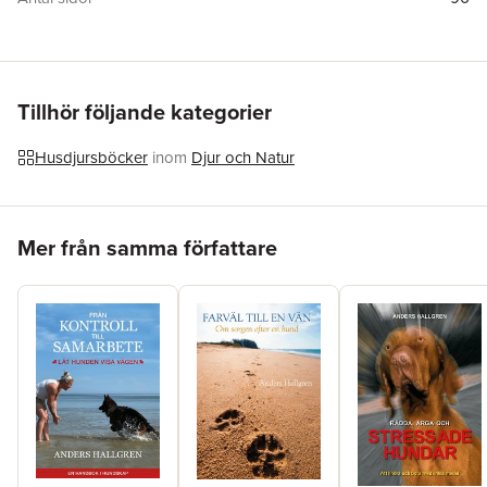
Upplaga
2
Förlag
Jycke-Tryck
ISBN
9789187652547
Tillhör följande kategorier
Husdjursböcker
inom
Djur och Natur
Hoppa över listan
Mer från samma författare