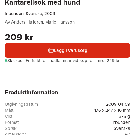
Kantarellsök med hund
Inbunden, Svenska, 2009
Av
Anders Hallgren
,
Marie Hansson
209 kr
Lägg i varukorg
Skickas
.
Fri frakt för medlemmar vid köp för minst 249 kr.
Produktinformation
Utgivningsdatum
2009-04-09
Mått
176 x 247 x 10 mm
Vikt
375 g
Format
Inbunden
Språk
Svenska
Antal sidor
90