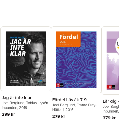
Jag är inte klar
Fördel Läs åk 7-9
Lär dig - Ord
Joel Berglund
,
Tobias Hysén
Joel Berglund
,
Emma Frey-
Joel Berglund
Inbunden
, 2019
Skøtt
Häftad
,
Pär Sahlin
, 2016
,
Josefin
Inbunden
, 2017
299 kr
Schygge
279 kr
379 kr