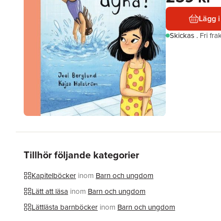
Lägg i
Skickas
.
Fri fr
Tillhör följande kategorier
Kapitelböcker
inom
Barn och ungdom
Lätt att läsa
inom
Barn och ungdom
Lättlästa barnböcker
inom
Barn och ungdom