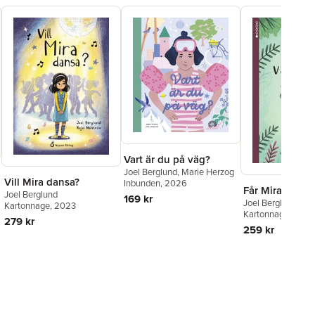
Vart är du på väg?
Joel Berglund
,
Marie Herzog
Vill Mira dansa?
Inbunden
, 2026
Får Mira vara 
Joel Berglund
169 kr
Joel Berglund
Kartonnage
, 2023
Kartonnage
, 2021
279 kr
259 kr