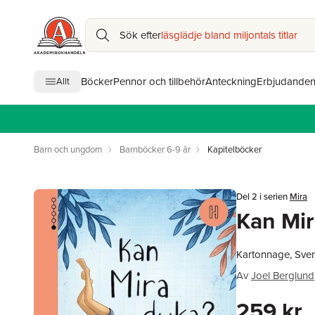
Sök efter
läsglädje bland miljontals titlar
Böcker
Pennor och tillbehör
Anteckning
Erbjudande
Allt
Barn och ungdom
Barnböcker 6-9 år
Kapitelböcker
Del 2 i serien
Mira
Kan Mir
Kartonnage, Sve
Av
Joel Berglund
259 kr