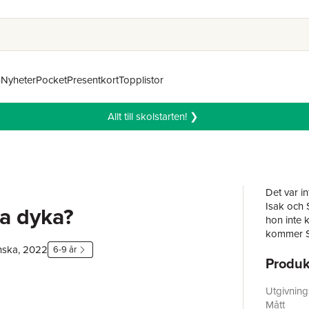
n
Nyheter
Pocket
Presentkort
Topplistor
Allt till skolstarten! ❯
Det var in
Isak och S
a dyka?
hon inte k
kommer So
nska, 2022
6-9 år
Produk
Böckerna 
kommunika
erkänna a
Utgivnin
Men att i
Mått