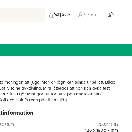
Välj butik
te meningen att ljuga. Men en lögn kan slinka ur så lätt. Både
ofi ville ha dyktävling. Mira låtsades att hon kan dyka fast
an. Så nu gör Mira gör allt för att slippa bada. Annars
fi och Isak få reda på att hon ljög.
tinformation
om åttaåriga Mira handlar om hur fel det kan bli ibland i
tionen med andra. Ibland kan det vara svårt för Mira att
tt hon inte kan precis samma saker som hennes kompisar.
gsdatum
2022-11-15
nte erkänna kan kännas ännu värre. Mira är en tjej som många
126 x 183 x 7 mm