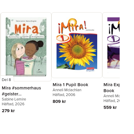
Del 8
Mira 1 Pupil Book
Mira Express 1 
Mira #sommerhaus
Anneli Mclachlan
Book
#geister
Häftad
, 2006
Anneli Mclachlan
Sabine Lemire
#livasgeheimnis
Häftad
, 2006
809 kr
Häftad
, 2026
559 kr
279 kr