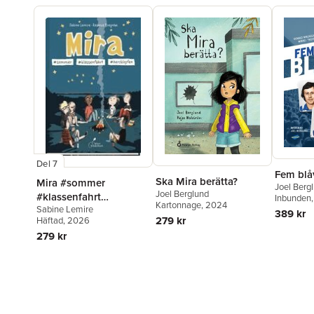
Del 7
Fem blåv
Ska Mira berätta?
Mira #sommer
Joel Berg
Joel Berglund
#klassenfahrt
Inbunden
Kartonnage
, 2024
Sabine Lemire
#herzklopfen
389 kr
279 kr
Häftad
, 2026
279 kr