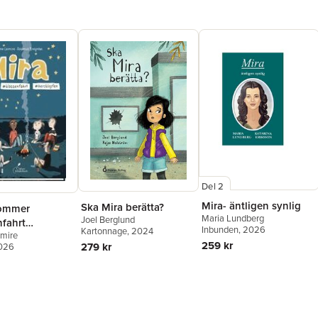
Del 2
Mira- äntligen synlig
Ska Mira berätta?
sommer
Maria Lundberg
Joel Berglund
nfahrt
Inbunden
, 2026
Kartonnage
, 2024
emire
opfen
259 kr
279 kr
2026