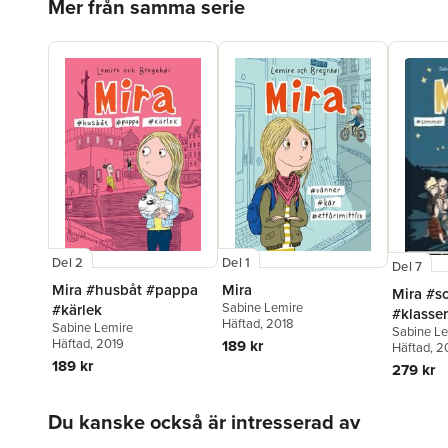
Mer från samma serie
Del 2
Del 1
Del 7
Mira #husbåt #pappa
Mira
Mira #
Sabine Lemire
#kärlek
#klasse
Häftad
, 2018
Sabine Lemire
Sabine L
#herzkl
Häftad
, 2019
189 kr
Häftad
, 
189 kr
279 kr
Hoppa över listan
Du kanske också är intresserad av