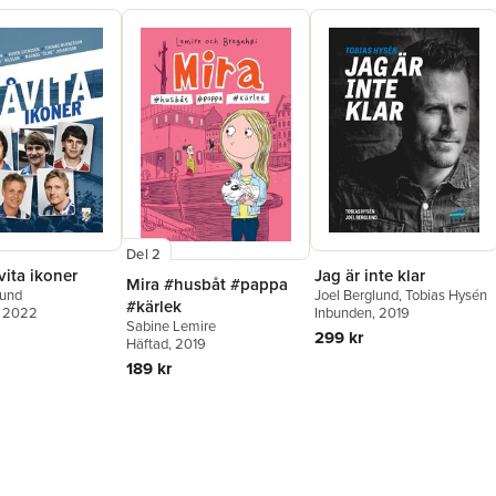
Del 2
ita ikoner
Jag är inte klar
Mira #husbåt #pappa
lund
Joel Berglund
,
Tobias Hysén
#kärlek
, 2022
Inbunden
, 2019
Sabine Lemire
299 kr
Häftad
, 2019
189 kr