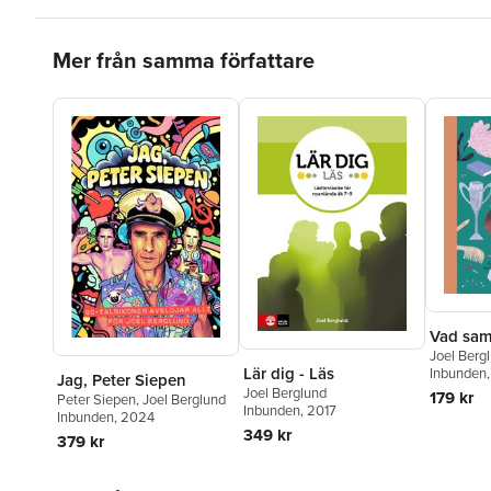
Hoppa över listan
Mer från samma författare
Vad sam
Joel Berg
Lär dig - Läs
Inbunden
Jag, Peter Siepen
Joel Berglund
179 kr
Peter Siepen
,
Joel Berglund
Inbunden
, 2017
Inbunden
, 2024
349 kr
379 kr
Hoppa över listan