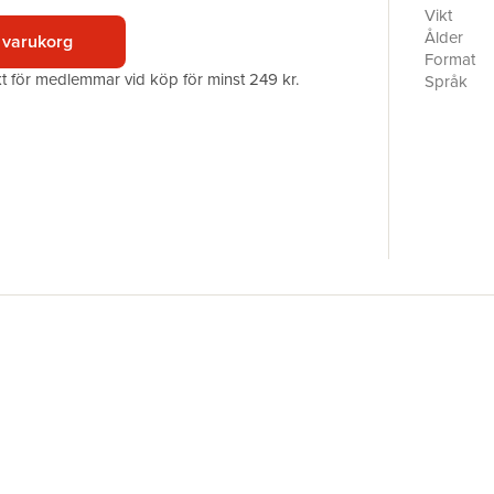
kan känna 
Vikt
Ålder
 varukorg
Format
akt för medlemmar vid köp för minst 249 kr.
Språk
Läsålder
Serie
Antal sid
Förlag
Illustratör
ISBN