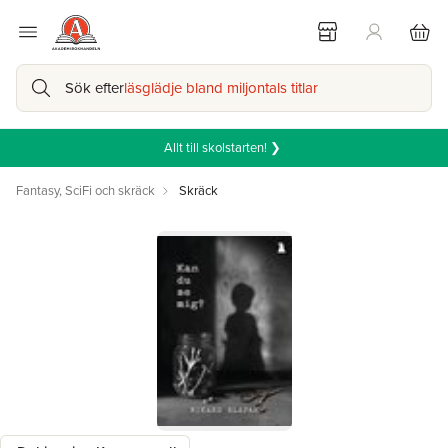
Sök efter
läsglädje bland miljontals titlar
Allt till skolstarten! ❯
Fantasy, SciFi och skräck
Skräck