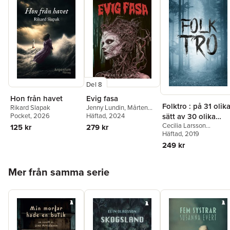
Del 8
Hon från havet
Evig fasa
Folktro : på 31 olik
Rikard Slapak
Jenny Lundin
,
Mårten
Pocket
, 2026
Dahlrot
Häftad
, 2024
,
Karin Tidbeck
,
sätt av 30 olika
Elin Edberg
,
Johannes
Cecilia Larsson
författare
125 kr
279 kr
Pinter
,
Eira A Ekre
,
Kostenius
Häftad
, 2019
,
Michéle
Katarina Emgård
,
Rikard
Glatthard
,
Sten
249 kr
Slapak
,
Jimmy Berestål
,
Rosendahl
,
Jimmy
Frida Windelhed
,
Johan
Håkansson
,
Linda
Hoppa över listan
Ring
,
Hans Olsson
,
KG
Broberg
,
Cathrin Monell
Mer från samma serie
Johansson
Mikael Mansén
,
Rikard
Slapak
,
Susanne Wiik
Ekebergh
,
Beatrice
Lindberg
,
Monika
Chanovian
,
Jens Nilsso
Emelie Beijer
,
Marielle
Jansson
,
Sara Sundqvis