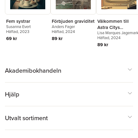
Fem systrar
Förbjuden graviditet
Välkommen till
Susanna Evert
Anders Fager
Astra Citys
Häftad
, 2023
Häftad
, 2024
Lisa Marques Jagemar
kundtjänst, hur ka
Häftad
, 2024
69 kr
89 kr
jag vara till hjälp?
89 kr
Akademibokhandeln
Hjälp
Utvalt sortiment