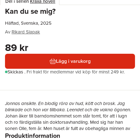
Del i serien
Kraxa novell
Kan du se mig?
Häftad, Svenska, 2025
Av
Rikard Slapak
89 kr
Lägg i varukorg
Skickas
.
Fri frakt för medlemmar vid köp för minst 249 kr.
Jonnas ansikte. En blodig röra av hud, kött och brosk. Jag
blinkade och hon var tillbaka. Leendet och de vakna ögonen.
Johan åker till barndomshemmet som står tomt, för att i lugn
och ro färdigställa sin doktorsavhandling. Med sig har han
sonen Olle, fem år. Men huset är fullt av obehagliga minnen av
Produktinformation
systern som mystiskt försvann när hon bara var några år äldre