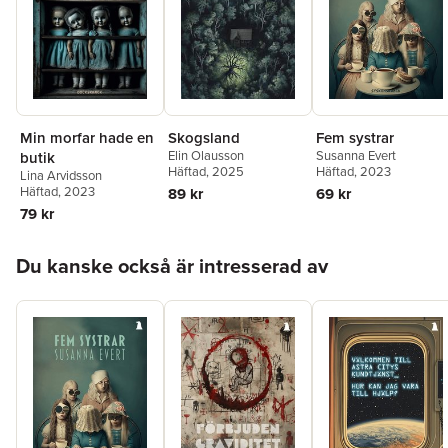
David Renklint
,
Evelinn
Carlsson
,
Camilla
Brandt
,
My Lemon
,
Linn
Liljemo
,
Frida Gråsjö
,
Hannele Partanen
,
Annah Oj
,
David
Rylander
,
Jenny Töreda
Jorun Modén
,
Peter
Westberg
,
Hanna Olsso
Min morfar hade en
Skogsland
Fem systrar
Drammeh
,
Olof Lindbe
Elin Olausson
Susanna Evert
butik
Häftad
, 2025
Häftad
, 2023
Lina Arvidsson
Häftad
, 2023
89 kr
69 kr
79 kr
Hoppa över listan
Du kanske också är intresserad av