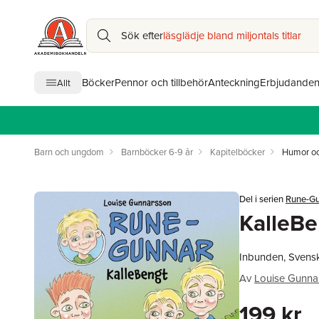
Sök efter
läsglädje bland miljontals titlar
Böcker
Pennor och tillbehör
Anteckning
Erbjudande
Allt
Barn och ungdom
Barnböcker 6-9 år
Kapitelböcker
Humor och
Del i serien
Rune-G
KalleBe
Inbunden, Svens
Av
Louise Gunna
199 kr