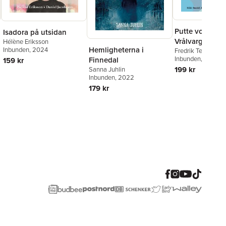
Putte von Pric
Isadora på utsidan
Vrålvargarna
Hélène Eriksson
Hemligheterna i
Inbunden
, 2024
Fredrik Ternström
Inbunden
, 2024
Finnedal
159 kr
199 kr
Sanna Juhlin
Inbunden
, 2022
179 kr