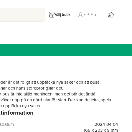
Välj butik
der är det roligt att upptäcka nya saker och att busa.
ar och hans storebror gillar det.
ir bus är inte alltid meningen, men det blir det ändå.
växer upp på en gård utanför stan. Där kan de leka, spela
ch upptäcka nya saker.
tinformation
ärderna är nog de roligaste, ibland är det lite på gränsen till
ojkar ska göra.
är att de råkar i klistret med mamma och pappa ibland.
gsdatum
2024-04-04
165 x 203 x 9 mm