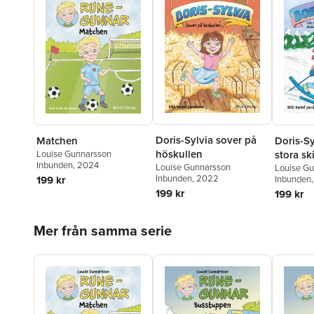
Doris-Sylvia sover på
Doris-S
Matchen
höskullen
stora sk
Louise Gunnarsson
Inbunden
, 2024
Louise Gunnarsson
Louise G
Inbunden
, 2022
Inbunden
199 kr
199 kr
199 kr
Hoppa över listan
Mer från samma serie