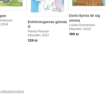
Doris-Sylvia lär sig
ppen
simma
unnarsson
Enhörningarnas gömda
, 2024
Louise Gunnarsson
Ö
Inbunden
, 2022
Patrick Persson
199 kr
Inbunden
, 2021
129 kr
kor
Medlemsvillkor