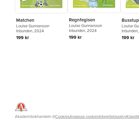
Regnfegisen
Matchen
Busstu
Louise Gunnarsson
Louise Gunnarsson
Louise G
Inbunden
, 2024
Inbunden
, 2024
Inbunden
199 kr
199 kr
199 kr
Akademibokhandeln
@
Cookies
Anpassa cookies
Integritetspolicy
Köpvill