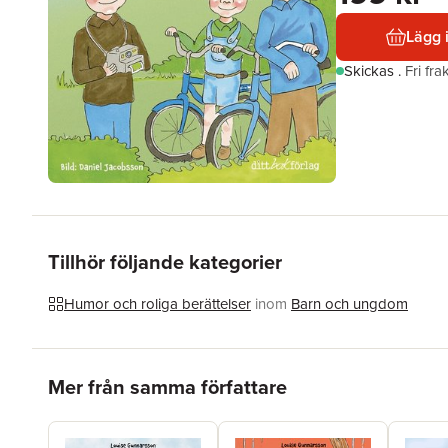
Lägg 
Skickas
.
Fri fr
Tillhör följande kategorier
Humor och roliga berättelser
inom
Barn och ungdom
Hoppa över listan
Mer från samma författare