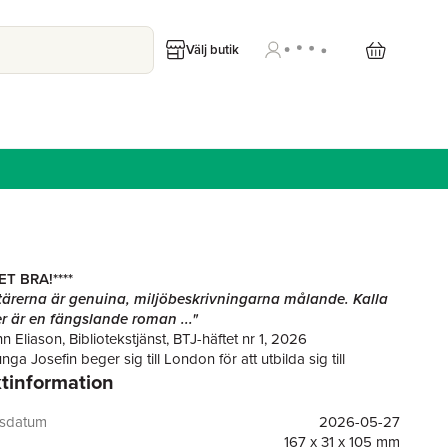
Välj butik
ET BRA!****
ktärerna är genuina, miljöbeskrivningarna målande. Kalla
r är en fängslande roman ..."
hn Eliason, Bibliotekstjänst, BTJ-häftet nr 1, 2026
ga Josefin beger sig till London för att utbilda sig till
tinformation
rska på Florence Nightingales sjuksköterskeskola förändras
 för alltid. Året är 1887 och hon trotsar sin far, godsägaren,
att hon ska förbli hemma och hitta en lämplig make.
gsdatum
2026-05-27
inner hon både vänskap och sitt sanna kall i livet. Men allt
167 x 31 x 105 mm