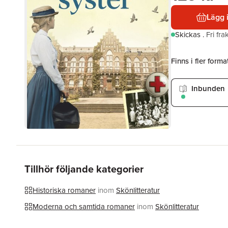
Lägg 
Skickas
.
Fri fr
Finns i fler format
Inbunden
Tillhör följande kategorier
Historiska romaner
inom
Skönlitteratur
Moderna och samtida romaner
inom
Skönlitteratur