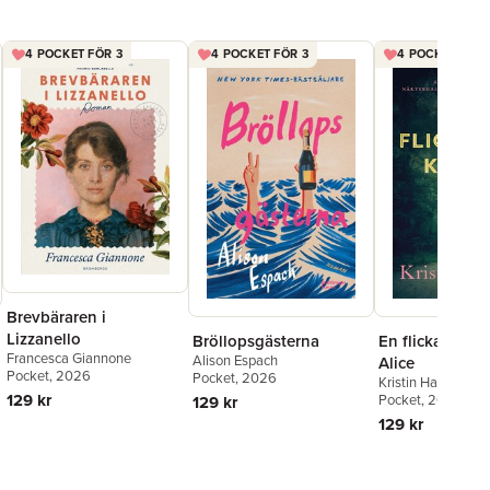
4 POCKET FÖR 3
4 POCKET FÖR 3
4 POCKET FÖR 
Brevbäraren i
Lizzanello
Bröllopsgästerna
En flicka som k
Francesca Giannone
Alison Espach
Alice
Pocket
, 2026
Pocket
, 2026
Kristin Hannah
129 kr
Pocket
, 2025
129 kr
129 kr