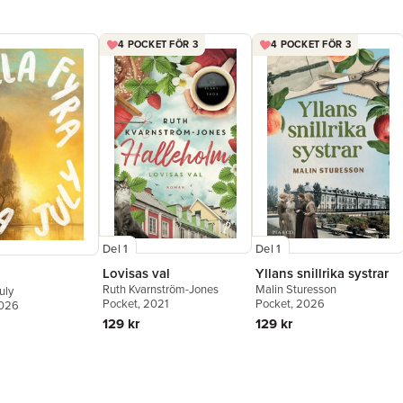
4 POCKET FÖR 3
4 POCKET FÖR 3
Del 1
Del 1
Lovisas val
Yllans snillrika systrar
Ruth Kvarnström-Jones
Malin Sturesson
uly
Pocket
, 2021
Pocket
, 2026
2026
129 kr
129 kr