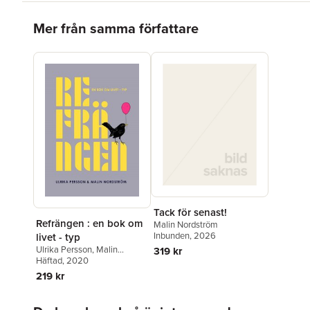
Hoppa över listan
Mer från samma författare
Tack för senast!
Refrängen : en bok om
Malin Nordström
Inbunden
, 2026
livet - typ
Ulrika Persson
,
Malin
319 kr
Nordström
Häftad
, 2020
219 kr
Hoppa över listan