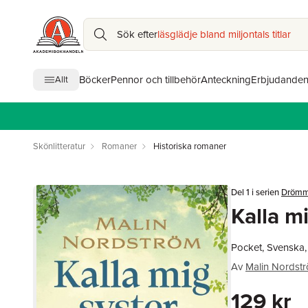
Sök efter
läsglädje bland miljontals titlar
Böcker
Pennor och tillbehör
Anteckning
Erbjudande
Allt
Skönlitteratur
Romaner
Historiska romaner
Del 1 i serien
Drömm
Kalla m
Pocket, Svenska
Av
Malin Nordst
129 kr