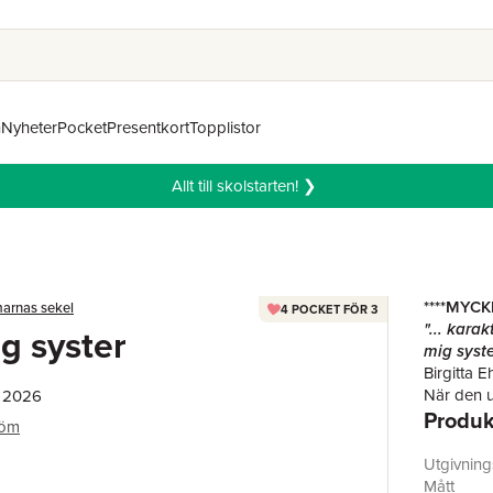
n
Nyheter
Pocket
Presentkort
Topplistor
Allt till skolstarten! ❯
****MYCK
arnas sekel
4 POCKET FÖR 3
"... kara
ig syster
mig syste
Birgitta E
När den un
, 2026
Produk
sjuksköte
röm
hennes liv
som vill 
Utgivnin
I London f
Mått