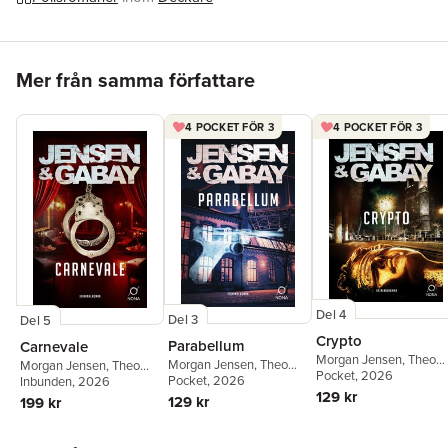
Frankrike.
Hoppa över listan
Mer från samma författare
4 POCKET FÖR 3
4 POCKET FÖR 3
Del 4
Del 3
Del 5
Crypto
Parabellum
Carnevale
Morgan Jensen
,
Theo
Morgan Jensen
,
Theo
Morgan Jensen
,
Theo
Gabay
Pocket
, 2026
Gabay
Pocket
, 2026
Gabay
Inbunden
, 2026
129 kr
129 kr
199 kr
Hoppa över listan