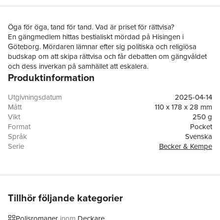
Öga för öga, tand för tand. Vad är priset för rättvisa?
En gängmedlem hittas bestialiskt mördad på Hisingen i
Göteborg. Mördaren lämnar efter sig politiska och religiösa
budskap om att skipa rättvisa och får debatten om gängvåldet
och dess inverkan på samhället att eskalera.
Produktinformation
Fallet tilldelas den luttrade och smått desillusionerade
kriminalinspektören Simon Kempe och hans nya kollega Milla
Becker, och spåren leder till en före detta elitsoldat som
Utgivningsdatum
2025-04-14
anonymt startat ett krig mot gängkriminella. Försvarsmakten
Mått
110 x 178 x 28 mm
lägger locket på, men när fler och fler kriminella mördas tyder
Vikt
250 g
allt på ett personligt motiv. Kan Becker och Kempe hitta och
Format
Pocket
stoppa hämnaren som allmänheten börjar se som en hjälte?
Språk
Svenska
Morgan Jensen
och
Theo Gabay
är manusförfattare som
Serie
Becker & Kempe
arbetat tillsammans i många år på tv-, film-, dokumentär- och
Antal sidor
461
musikvideoproduktioner. De har bland annat skrivit den
Upplaga
1
engelskspråkiga thrillerserien Heritage (just nu i s.k. pre-
Förlag
Bokförlaget Nona
production) tillsammans med Sherlock Holmes-författaren Mike
ISBN
9789180861090
Johnson. Morgan och Theo har även arbetat tillsammans på
Miljömärkning
FSC
Tillhör följande kategorier
den övernaturliga ungdomsserien Cryptid som såldes till
Viaplay och blev en stor framgång i bland annat Tyskland och
Polisromaner
inom
Deckare