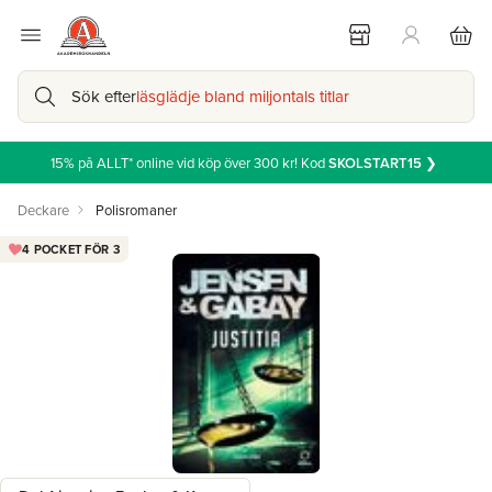
Sök efter
läsglädje bland miljontals titlar
15% på ALLT* online vid köp över 300 kr! Kod
SKOLSTART15
❯
Deckare
Polisromaner
4 POCKET FÖR 3