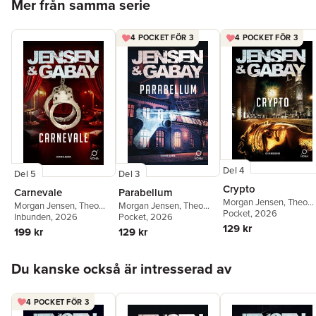
Mer från samma serie
4 POCKET FÖR 3
4 POCKET FÖR 3
Del 4
Del 3
Del 5
Crypto
Parabellum
Carnevale
Morgan Jensen
,
Theo
Morgan Jensen
,
Theo
Morgan Jensen
,
Theo
Gabay
Pocket
, 2026
Gabay
Pocket
, 2026
Gabay
Inbunden
, 2026
129 kr
129 kr
199 kr
Hoppa över listan
Du kanske också är intresserad av
4 POCKET FÖR 3