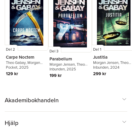
Del 2
Del 1
Del 3
Carpe Noctem
Justitia
Parabellum
Theo Gabay
,
Morgan
Morgan Jensen
,
Theo
Morgan Jensen
,
Theo
Jensen
Pocket
, 2025
Gabay
Inbunden
, 2024
Gabay
Inbunden
, 2025
129 kr
299 kr
199 kr
Akademibokhandeln
Hjälp