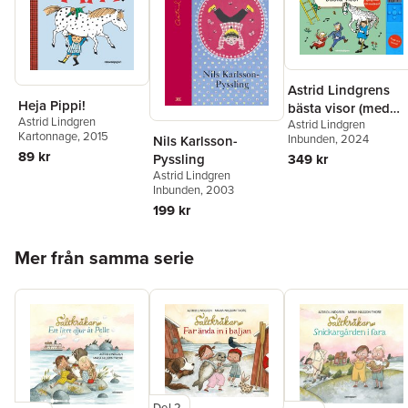
Astrid Lindgrens
Heja Pippi!
bästa visor (med
Astrid Lindgren
Astrid Lindgren
ljudmodul)
Kartonnage
, 2015
Inbunden
, 2024
Nils Karlsson-
89 kr
Pyssling
349 kr
Astrid Lindgren
Inbunden
, 2003
199 kr
Hoppa över listan
Mer från samma serie
Del 2