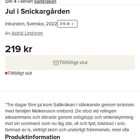
Del 4 i serien
Saltkråkan
Jul i Snickargården
Inbunden, Svenska, 2022
3-6 år
Av
Astrid Lindgren
219 kr
Tillfälligt slut
Tillfälligt slut
”Tre dagar före jul kom Saltkråkan I stånkande genom isrännan
med familjen Melkersson ombord. De stod vid relingen
allesammans och stirrade genom snöglopp och vinterskymning
mot sin sommarö som nu låg där, vit och tyst, bäddad i snö,
famnad av is, vintrigt skön och underligt främmande, med vita
Produktinformation
tak på sjöbodarna och med nakna bryggor …”