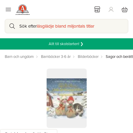
Sök efter
läsglädje bland miljontals titlar
Allt till skolstarten! ❯
Barn och ungdom
Barnböcker 3-6 år
Bilderböcker
Sagor och berätt