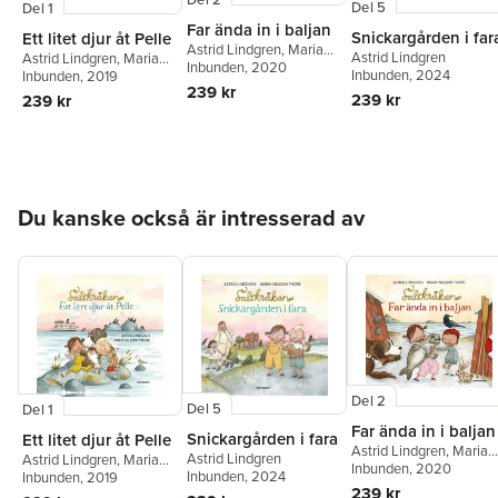
Del 5
Del 1
Far ända in i baljan
Snickargården i far
Ett litet djur åt Pelle
Astrid Lindgren
,
Maria
Astrid Lindgren
Astrid Lindgren
,
Maria
Nilsson Thore
Inbunden
, 2020
Inbunden
, 2024
Nilsson Thore
Inbunden
, 2019
239 kr
239 kr
239 kr
Hoppa över listan
Du kanske också är intresserad av
Del 2
Del 5
Del 1
Far ända in i baljan
Snickargården i fara
Ett litet djur åt Pelle
Astrid Lindgren
,
Maria
Astrid Lindgren
Astrid Lindgren
,
Maria
Nilsson Thore
Inbunden
, 2020
Inbunden
, 2024
Nilsson Thore
Inbunden
, 2019
239 kr