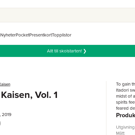
n
Nyheter
Pocket
Presentkort
Topplistor
Allt till skolstarten! ❯
To gain th
Kaisen
Itadori sw
Kaisen, Vol. 1
midst of 
spirits f
feared d
Produk
Should a
, 2019
could dest
i
mysterious
Utgivnin
precarious
Mått