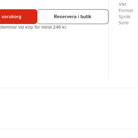
Itadori l
Vikt
is somethi
Format
would rat
i varukorg
Reservera i butik
Språk
Club. One
Serie
edlemmar vid köp för minst 249 kr.
object. Li
Antal sid
the seal…
Förlag
ISBN