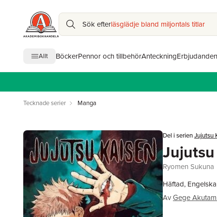
Sök efter
läsglädje bland miljontals titlar
Böcker
Pennor och tillbehör
Anteckning
Erbjudande
Allt
Tecknade serier
Manga
Del i serien
Jujutsu 
Jujutsu 
Ryomen Sukuna
Häftad, Engelska
Av
Gege Akutam