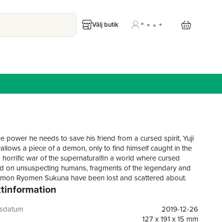
Välj butik
e power he needs to save his friend from a cursed spirit, Yuji
allows a piece of a demon, only to find himself caught in the
a horrific war of the supernatural!In a world where cursed
eed on unsuspecting humans, fragments of the legendary and
emon Ryomen Sukuna have been lost and scattered about.
tinformation
ny demon consume Sukuna’s body parts, the power they gain
roy the world as we know it. Fortunately, there exists a
 school of jujutsu sorcerers who exist to protect the
gsdatum
2019-12-26
 existence of the living from the supernatural!Although Yuji
127 x 191 x 15 mm