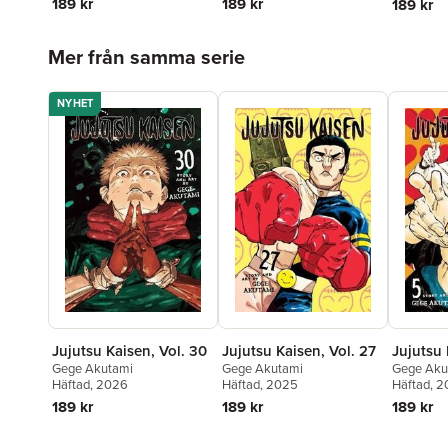
189 kr
189 kr
189 kr
Hoppa över listan
Mer från samma serie
NYHET
Jujutsu Kaisen, Vol. 30
Jujutsu Kaisen, Vol. 27
Jujutsu 
Gege Akutami
Gege Akutami
Gege Aku
Häftad
, 2026
Häftad
, 2025
Häftad
, 
189 kr
189 kr
189 kr
Hoppa över listan