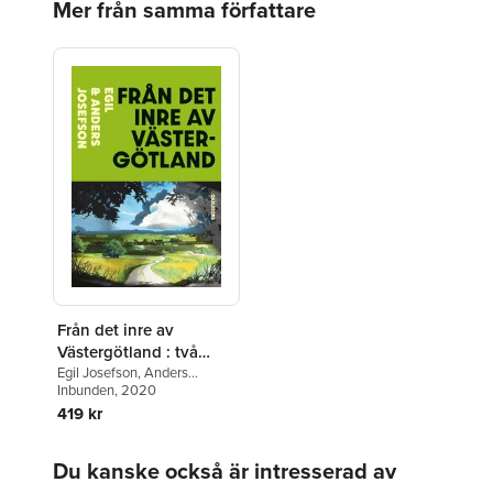
Mer från samma författare
Från det inre av
Västergötland : två
arkeologers färd
Egil Josefson
,
Anders
Josefson
Inbunden
, 2020
genom historien
419 kr
Hoppa över listan
Du kanske också är intresserad av