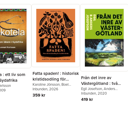
Fatta spaden! : historisk
 : ett liv som
Från det inre av
kristidsodling för
 Sydafrika
Västergötland : två
framtida skördar
Karoline Jönsson
,
Boel
arlsson
arkeologers färd
Egil Josefson
,
Anders
Nordgren
Inbunden
, 2026
2009
Josefson
Inbunden
, 2020
genom historien
359 kr
419 kr