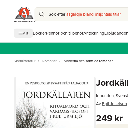
Sök efter
läsglädje bland miljontals titlar
Böcker
Pennor och tillbehör
Anteckning
Erbjudande
Allt
Skönlitteratur
Romaner
Moderna och samtida romaner
Jordkäl
Inbunden, Svens
Av
Egil Josefson
249 kr