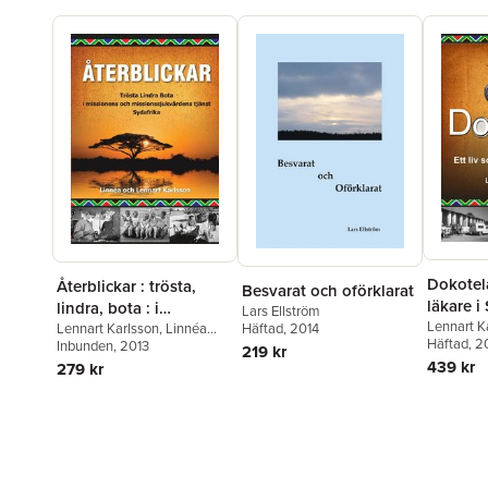
Dokotela
Återblickar : trösta,
Besvarat och oförklarat
läkare i
lindra, bota : i
Lars Ellström
Lennart K
missionens och
Lennart Karlsson
,
Linnéa
Häftad
, 2014
Häftad
, 
Karlsson
Inbunden
,
, 2013
Stina Arvidsson-
missionssjukvårdens
219 kr
Landén
,
Ethel Ericsson
,
439 kr
279 kr
tjänst
Göran Filipsson
,
Maj
Filipsson
,
Barbro Fritz
,
Margaret Hooker-Gunter
,
Dick Honaker
,
Anita
Jönsson
,
Barbro Karlsson-
Claesson
,
Mike Lewis
,
Birgitta Wirefeldt
,
Ann-Britt