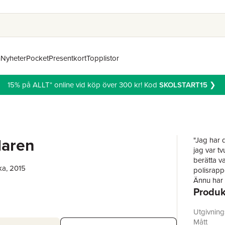
n
Nyheter
Pocket
Presentkort
Topplistor
15% på ALLT* online vid köp över 300 kr! Kod
SKOLSTART15
❯
laren
"Jag har 
jag var tv
berätta v
ka, 2015
polisrappo
Ännu har 
Produk
sinnessju
Det här ä
Utgivnin
Under en 
Mått