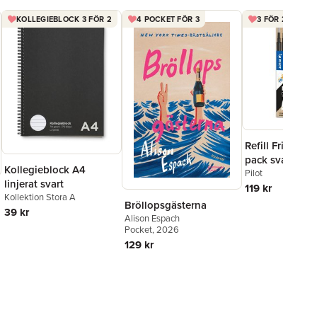
KOLLEGIEBLOCK 3 FÖR 2
4 POCKET FÖR 3
3 FÖR 2 FRIXIO
Refill Frixion Ba
pack svart
Kollegieblock A4
Pilot
linjerat svart
119 kr
Kollektion Stora A
Bröllopsgästerna
39 kr
Alison Espach
Pocket
, 2026
129 kr