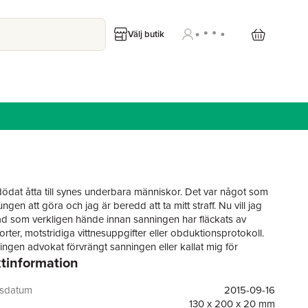
Välj butik
dödat åtta till synes underbara människor. Det var något som
ungen att göra och jag är beredd att ta mitt straff. Nu vill jag
ad som verkligen hände innan sanningen har fläckats av
rter, motstridiga vittnesuppgifter eller obduktionsprotokoll.
ingen advokat förvrängt sanningen eller kallat mig för
tinformation
k.
r min bekännelse."
gsdatum
2015-09-16
augustivecka följer vi med till avfolkningsbygden och en liten
130 x 200 x 20 mm