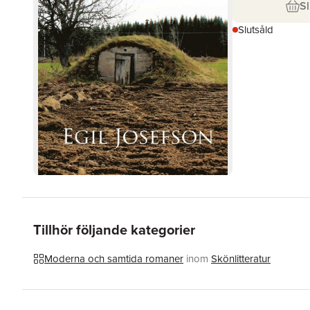
Sl
Slutsåld
Tillhör följande kategorier
Moderna och samtida romaner
inom
Skönlitteratur
Hoppa över listan