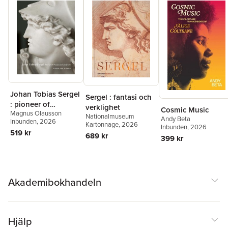
Olausson
,
Martin Olin
,
Frida Rosenberg
,
Martin
Rörby
,
Frank Salmon
Johan Tobias Sergel
Sergel : fantasi och
: pioneer of
verklighet
Cosmic Music
Magnus Olausson
Neoclassical
Nationalmuseum
Andy Beta
Inbunden
, 2026
sculpture
Kartonnage
, 2026
Inbunden
, 2026
519 kr
689 kr
399 kr
Akademibokhandeln
Hjälp