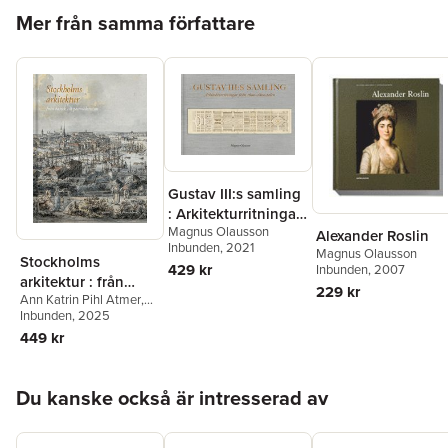
Hoppa över listan
Mer från samma författare
Gustav III:s samling
: Arkitekturritningar
Magnus Olausson
från 1600-1800-
Alexander Roslin
Inbunden
, 2021
talen
Magnus Olausson
Stockholms
429 kr
Inbunden
, 2007
arkitektur : från
229 kr
Ann Katrin Pihl Atmer
,
barock till
Cathrine Mellander
Inbunden
, 2025
postmodernism
Backman
,
Kerstin Barup
,
449 kr
Mats Edström
,
Stephan
Fickler
,
Charlie
Gullström
,
Jarl Kremeier
,
Hoppa över listan
Du kanske också är intresserad av
Christopher Landstedt
,
Lars Ljungström
,
Peter
Lundevall
,
Johan
Mårtelius
,
Magnus