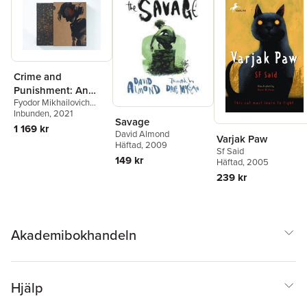
Crime and
Punishment: An
Fyodor Mikhailovich
Illuminated Edition
Dostoevsky
Inbunden
, 2021
Savage
1 169 kr
David Almond
Varjak Paw
Häftad
, 2009
Sf Said
149 kr
Häftad
, 2005
239 kr
Akademibokhandeln
Hjälp