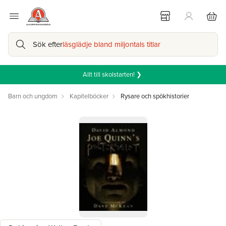
Sök efter
läsglädje bland miljontals titlar
Allt till skolstarten! ❯
Barn och ungdom
Kapitelböcker
Rysare och spökhistorier