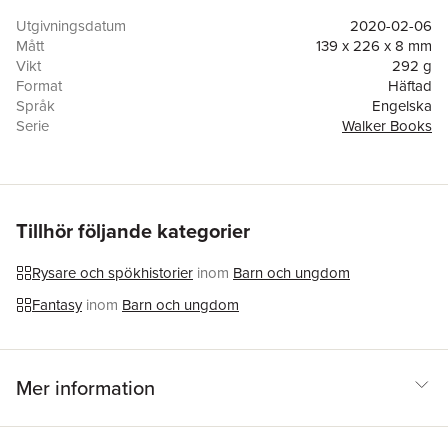
a memory of his beloved sister, and a feeling deep down that
somehow it might be possible for ghosts to exist.
Utgivningsdatum
2020-02-06
Mått
139 x 226 x 8 mm
Vikt
292 g
Format
Häftad
Språk
Engelska
Serie
Walker Books
Antal sidor
80
Förlag
Walker Books Ltd
Illustratör
Dave McKean
,
Dave Mckean
ISBN
9781406383041
Utmärkelser
Nominated for Kate Greenaway Medal (CILIP) 2020
Tillhör följande kategorier
(UK)
Rysare och spökhistorier
inom
Barn och ungdom
Fantasy
inom
Barn och ungdom
Mer information