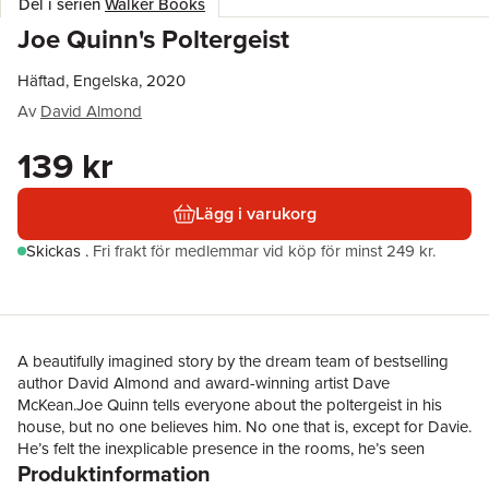
Del i serien
Walker Books
Joe Quinn's Poltergeist
Häftad, Engelska, 2020
Av
David Almond
139 kr
Lägg i varukorg
Skickas
.
Fri frakt för medlemmar vid köp för minst 249 kr.
A beautifully imagined story by the dream team of bestselling
author David Almond and award-winning artist Dave
McKean.Joe Quinn tells everyone about the poltergeist in his
house, but no one believes him. No one that is, except for Davie.
He’s felt the inexplicable presence in the rooms, he’s seen
Produktinformation
random objects fly through the air. And there’s something else …