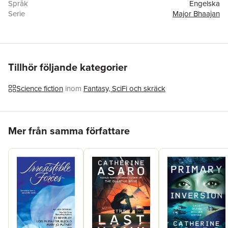
Språk
Engelska
Serie
Major Bhaajan
Antal sidor
576
Förlag
Baen
ISBN
9781982192761
Tillhör följande kategorier
Science fiction
inom
Fantasy, SciFi och skräck
Hoppa över listan
Mer från samma författare