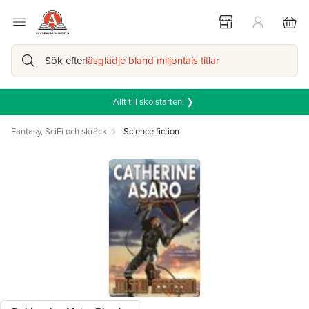
Sök efter
läsglädje bland miljontals titlar
Allt till skolstarten! ❯
Fantasy, SciFi och skräck
Science fiction