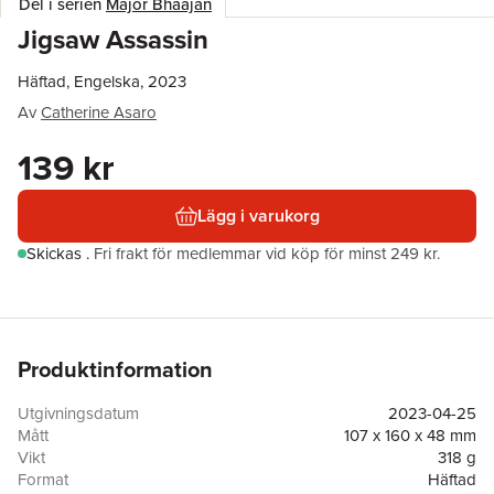
Del i serien
Major Bhaajan
Jigsaw Assassin
Häftad, Engelska, 2023
Av
Catherine Asaro
139 kr
Lägg i varukorg
Skickas
.
Fri frakt för medlemmar vid köp för minst 249 kr.
Produktinformation
Utgivningsdatum
2023-04-25
Mått
107 x 160 x 48 mm
Vikt
318 g
Format
Häftad