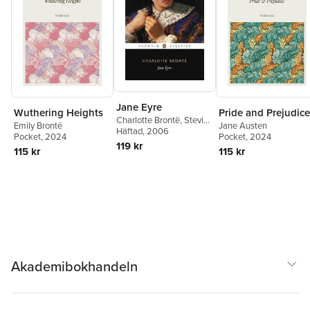
Jane Eyre
Wuthering Heights
Pride and Prejudice
Charlotte Brontë
,
Stevie
Emily Brontë
Jane Austen
Davies
Häftad
, 2006
Pocket
, 2024
Pocket
, 2024
119 kr
115 kr
115 kr
Akademibokhandeln