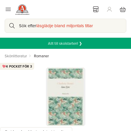
Sök efter
läsglädje bland miljontals titlar
Allt till skolstarten! ❯
Skönlitteratur
Romaner
4 POCKET FÖR 3