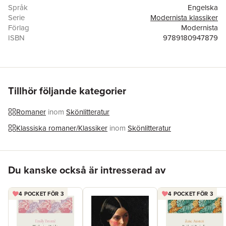
Språk
Engelska
Serie
Modernista klassiker
Förlag
Modernista
ISBN
9789180947879
Tillhör följande kategorier
Romaner
inom
Skönlitteratur
Klassiska romaner/Klassiker
inom
Skönlitteratur
Hoppa över listan
Du kanske också är intresserad av
4 POCKET FÖR 3
4 POCKET FÖR 3