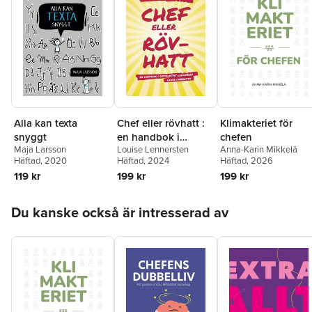
Håll koll på kompetensen
Dokumenthantering
Verksamhet
Inköp
Nya tjänster och produkter
Utvärdering av prestanda
Hur utvärderar du medarbetare och chefer?
Alla kan texta
Chef eller rövhatt :
Klimakteriet för
Egenkontroll
snyggt
en handbok i
chefen
Externa kontroller
Maja Larsson
Louise Lennersten
Anna-Karin Mikkelä
destruktivt
Häftad
, 2020
Häftad
, 2024
Häftad
, 2026
När och hur träffas ni i ledningen?
ledarskap
119 kr
199 kr
199 kr
Förbättringar
Hoppa över listan
Du kanske också är intresserad av
Om författaren
Andreas Odhage är auktoriserad global revisionsledare för ISO
9001, ISO 14001, ISO 45001 och ISO 50001 (kvalitets-, miljö-,
arbetsmiljö- och energiledning). Andreas genomför revisioner i
en mängd företag årligen och brukar säga att han bedriver
korståg mot papperstigrar och byråkrati. Han hjälper allt från
lokala till globala verksamheter att förstå kvalitets- och