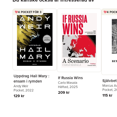
4 POCKET FÖR 3
4 POCK
Uppdrag Hail Mary :
If Russia Wins
Självbet
ensam i rymden
Carlo Masala
Marcus Au
Andy Weir
Häftad
, 2025
Pocket
, 
Pocket
, 2022
209 kr
115 kr
129 kr