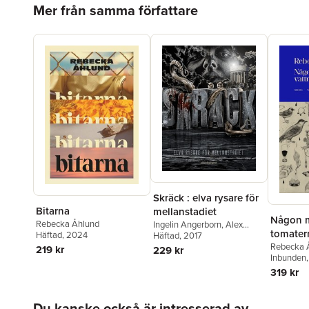
Hoppa över listan
Mer från samma författare
Skräck : elva rysare för
Bitarna
mellanstadiet
Någon m
Rebecka Åhlund
Ingelin Angerborn
,
Alex
tomater
Häftad
, 2024
Haridi
Häftad
,
, 2017
Gustav Tegby
,
Moa
Eriksson Sandberg
,
Petrus
Rebecka 
219 kr
229 kr
Dahlin
,
Petter Lidbeck
,
Siri
Inbunden
Spont
,
Peter Arrhenius
,
319 kr
Kerstin Lundberg Hahn
,
Johan Theorin
,
Rebecka
Hoppa över listan
Åhlund
Du kanske också är intresserad av