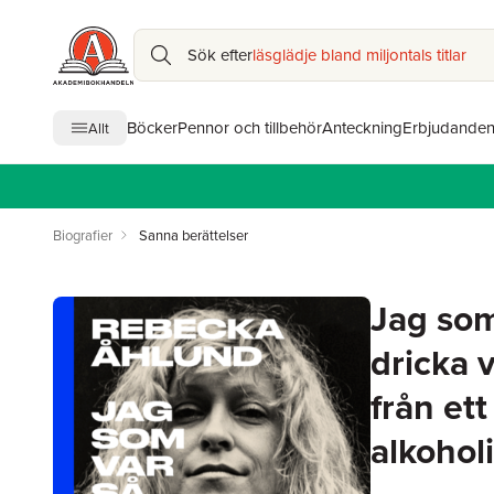
Sök efter
läsglädje bland miljontals titlar
Böcker
Pennor och tillbehör
Anteckning
Erbjudande
Allt
Biografier
Sanna berättelser
Jag som 
dricka 
från et
alkoholi