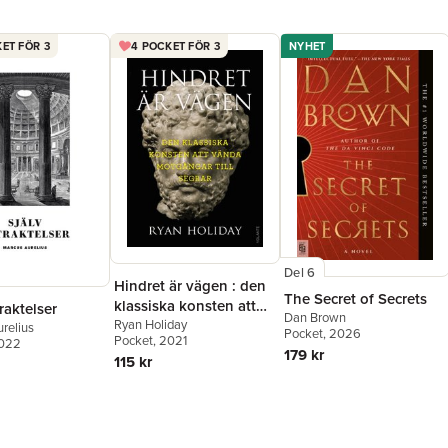
ET FÖR 3
4 POCKET FÖR 3
NYHET
Del 6
Hindret är vägen : den
The Secret of Secrets
klassiska konsten att
raktelser
Dan Brown
vända motgångar till
Ryan Holiday
relius
Pocket
, 2026
Pocket
, 2021
2022
segrar
179 kr
115 kr