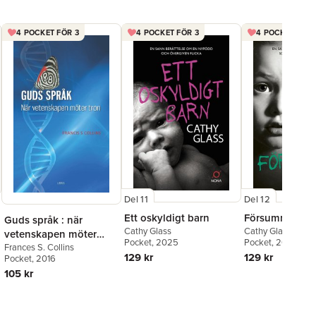
4 POCKET FÖR 3
4 POCKET FÖR 3
4 POCKET FÖR 
Del 11
Del 12
Ett oskyldigt barn
Försummad
Guds språk : när
Cathy Glass
Cathy Glass
vetenskapen möter
Pocket
, 2025
Pocket
, 2025
tron
Frances S. Collins
129 kr
129 kr
Pocket
, 2016
105 kr