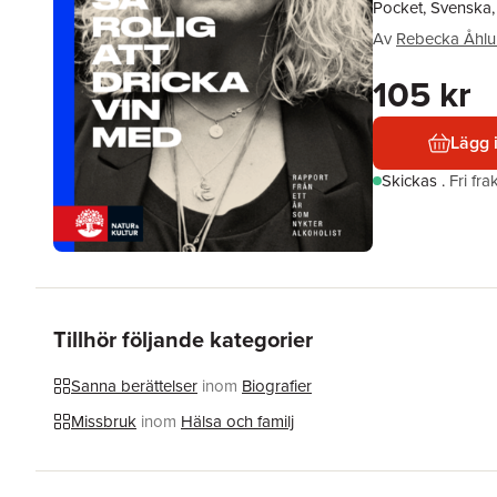
Pocket, Svenska
Av
Rebecka Åhl
105 kr
Lägg 
Skickas
.
Fri fr
Tillhör följande kategorier
Sanna berättelser
inom
Biografier
Missbruk
inom
Hälsa och familj