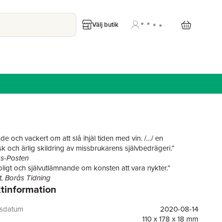
Välj butik
e och vackert om att slå ihjäl tiden med vin. /…/ en
sk och ärlig skildring av missbrukarens självbedrägeri.”
s-Posten
roligt och självutlämnande om konsten att vara nykter.”
t, Borås Tidning
tinformation
vilken tur att detta blev bok! /…/
Jag som var så rolig att
n med
är 272 sidor kärlek, och en given present till alla som
st det. ”
gsdatum
2020-08-14
et
110 x 178 x 18 mm