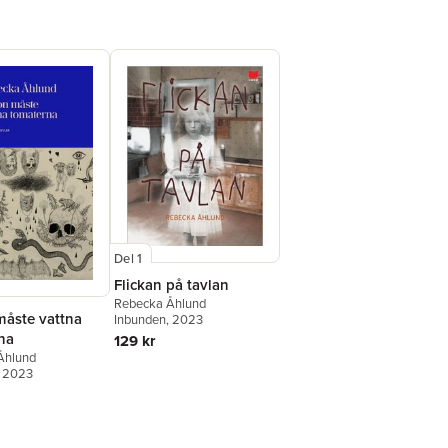
förvånansv
Gefle Da
”Det anda
men Rebec
låter inte
rannsakar
alldeles b
med droge
Dagens N
"smärtsam
Kulturnytt
"Trots ämn
sällskap.
Del 1
försöker 
te."
Flickan på tavlan
Smålands
Rebecka Åhlund
åste vattna
Inbunden
, 2023
na
129 kr
Åhlund
, 2023