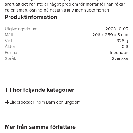
snart att det här inte är något problem för morfar för han råkar
ha en smart lösning på nästan allt! Vilken supermorfar!
Produktinformation
Utgivningsdatum
2023-10-05
Mått
206 x 259 x 5 mm
Vikt
328 g
Ålder
0-3
Format
Inbunden
Språk
Svenska
Läsålder
0-3
Antal sidor
32
Förlag
Hylleruds Förlag
Medarbetare
Lisa Alderson
ISBN
9789189227422
Tillhör följande kategorier
Originaltitel
I love you Granpa!
Översättare
Iréne Antby
Bilderböcker
inom
Barn och ungdom
Hoppa över listan
Mer från samma författare