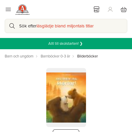
Sök efter
läsglädje bland miljontals titlar
Allt till skolstarten! ❯
Barn och ungdom
Barnböcker 0-3 år
Bilderböcker