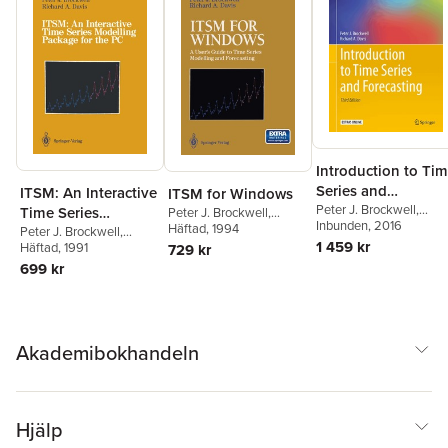
Introduction to Ti
Series and
ITSM: An Interactive
ITSM for Windows
Forecasting
Peter J. Brockwell
,
Time Series
Peter J. Brockwell
,
Richard A. Davis
Inbunden
, 2016
Richard A. Davis
Häftad
, 1994
Modelling Package
Peter J. Brockwell
,
1 459 kr
Richard A. Davis
Häftad
, 1991
729 kr
for the PC
699 kr
Akademibokhandeln
Hjälp