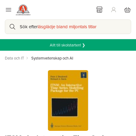
Sök efter
läsglädje bland miljontals titlar
Allt till skolstarten! ❯
Data och IT
Systemvetenskap och AI