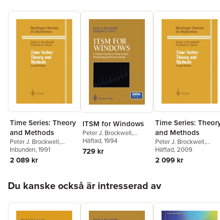
Time Series: Theory
Time Series: Theor
ITSM for Windows
and Methods
and Methods
Peter J. Brockwell
,
Richard A. Davis
Häftad
, 1994
Peter J. Brockwell
,
Peter J. Brockwell
,
Richard A. Davis
Inbunden
, 1991
Richard A. Davis
Häftad
, 2009
729 kr
2 089 kr
2 099 kr
Hoppa över listan
Du kanske också är intresserad av