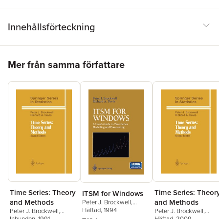
Innehållsförteckning
Hoppa över listan
Mer från samma författare
Time Series: Theory
Time Series: Theor
ITSM for Windows
and Methods
and Methods
Peter J. Brockwell
,
Richard A. Davis
Häftad
, 1994
Peter J. Brockwell
,
Peter J. Brockwell
,
Richard A. Davis
Inbunden
, 1991
Richard A. Davis
Häftad
, 2009