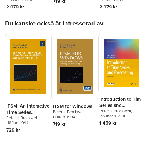
719 kr
2 079 kr
2 079 kr
Hoppa över listan
Du kanske också är intresserad av
Introduction to Ti
Series and
ITSM: An Interactive
ITSM for Windows
Peter J. Brockwell
,
Forecasting
Time Series
Peter J. Brockwell
,
Richard A. Davis
Inbunden
, 2016
Richard A. Davis
Häftad
, 1994
Peter J. Brockwell
,
Modelling Package
1 459 kr
Richard A. Davis
Häftad
, 1991
719 kr
for the PC
729 kr