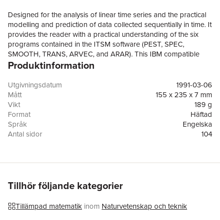
Designed for the analysis of linear time series and the practical
modelling and prediction of data collected sequentially in time. It
provides the reader with a practical understanding of the six
programs contained in the ITSM software (PEST, SPEC,
SMOOTH, TRANS, ARVEC, and ARAR). This IBM compatible
Produktinformation
software is included in the back of the book on two 5 1/4''
diskettes and on one 3 1/2 '' diskette. - Easy to use menu system
- Accessible to those with little or no previous compu- tational
Utgivningsdatum
1991-03-06
experience - Valuable to students in statistics, mathematics, busi-
Mått
155 x 235 x 7 mm
ness, engineering, and the natural and social sciences. This
Vikt
189 g
package is intended as a supplement to the text by the same
Format
Häftad
authors, "Time Series: Theory and Methods." It can also be used
Språk
Engelska
in conjunction with most undergraduate and graduate texts on
Antal sidor
104
time series analysis.
Förlag
Springer-Verlag New York Inc.
ISBN
9780387974828
Tillhör följande kategorier
Tillämpad matematik
inom
Naturvetenskap och teknik