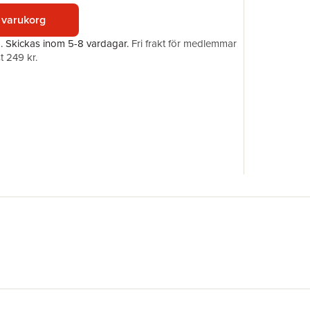
Förlag
 varukorg
ISBN
a.
Skickas
inom 5-8 vardagar
.
Fri frakt för medlemmar
t 249 kr.