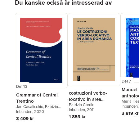
Du kanske också är intresserad av
Del 7
Del 13
Manuel 
costruzioni verbo-
Grammar of Central
antholog
locativo in area
Trentino
Maria Ilie
textes 
Patrizia Cordin
romanza
Inbunden
Jan Casalicchio
,
Patrizia
Inbunden
, 2011
Cordin
Inbunden
, 2020
3 819 kr
1 859 kr
3 409 kr