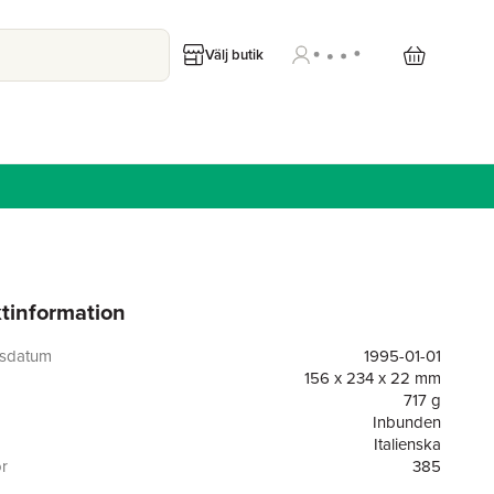
Välj butik
tinformation
gsdatum
1995-01-01
156 x 234 x 22 mm
717 g
Inbunden
Italienska
or
385
95001