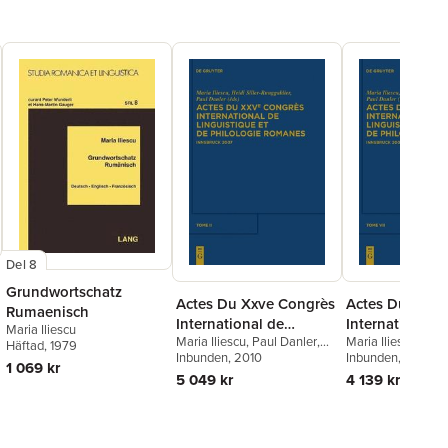
Del 8
Grundwortschatz
Actes Du Xxve Congrès
Actes Du Xxve
Rumaenisch
International de
International d
Maria Iliescu
Maria Iliescu
,
Paul Danler
,
Maria Iliescu
,
Paul
Linguistique Et de
Linguistique E
Häftad
, 1979
Heidi Siller-Runggaldier
Inbunden
, 2010
Heidi Siller-Rungg
Inbunden
, 2010
Philologie Romanes.
Philologie Ro
1 069 kr
5 049 kr
4 139 kr
Tome II
Tome VII