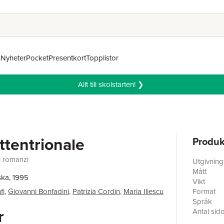
n
Nyheter
Pocket
Presentkort
Topplistor
Allt till skolstarten! ❯
ettentrionale
Produk
i romanzi
Utgivnin
Mått
ska, 1995
Vikt
fi
,
Giovanni Bonfadini
,
Patrizia Cordin
,
Maria Iliescu
Format
Språk
r
Antal sid
Upplaga