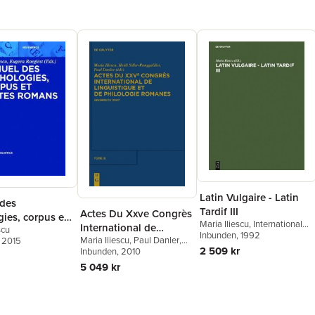
Latin Vulgaire - Latin
des
Tardif III
Actes Du Xxve Congrès
ies, corpus et
Maria Iliescu
,
International
International de
scu
romans
Conference on Late and
Inbunden
, 1992
Maria Iliescu
,
Paul Danler
,
, 2015
Linguistique Et de
Vulgar Latin
2 509 kr
Heidi Siller-Runggaldier
Inbunden
, 2010
Philologie Romanes.
5 049 kr
Tome III