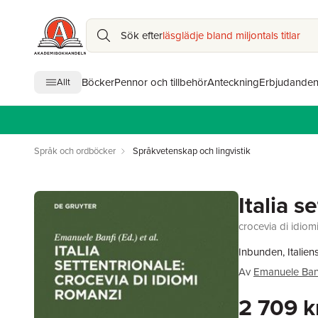
Sök efter
läsglädje bland miljontals titlar
Böcker
Pennor och tillbehör
Anteckning
Erbjudande
Allt
Språk och ordböcker
Språkvetenskap och lingvistik
Italia s
crocevia di idiom
Inbunden, Italien
Av
Emanuele Ban
2 709 k