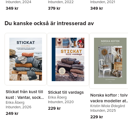
Inbunden
, 2024
Inbunden
, 2022
Inbunden
, 2021
vårdar det
ditt hem
349 kr
379 kr
349 kr
Hoppa över listan
Du kanske också är intresserad av
Stickat från kust till
Stickat till vardags
Norska koftor : tolv
kust : Vantar, sockor,
Erika Åberg
vackra modeller att
Inbunden
, 2020
Erika Åberg
tröjor, sjalar och
Kristin Wiola Ødegård
sticka
Inbunden
, 2026
229 kr
andra värmande
Inbunden
, 2025
249 kr
plagg
229 kr