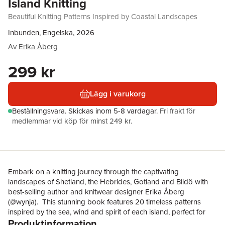
Island Knitting
Beautiful Knitting Patterns Inspired by Coastal Landscapes
Inbunden, Engelska, 2026
Av
Erika Åberg
299 kr
Lägg i varukorg
Beställningsvara.
Skickas
inom 5-8 vardagar
.
Fri frakt för
medlemmar vid köp för minst 249 kr.
Embark on a knitting journey through the captivating
landscapes of Shetland, the Hebrides, Gotland and Blidö with
best-selling author and knitwear designer Erika Åberg
(@wynja). This stunning book features 20 timeless patterns
inspired by the sea, wind and spirit of each island, perfect for
Produktinformation
knitters seeking one-of-a-kind garments infused with a touch of