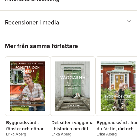
and breathtaking landscapes of each location as you learn to
knit 20 beautiful garments inspired by the colours and culture of
each island.Originally published in Swedish in 2022.
Recensioner i media
Hoppa över listan
Mer från samma författare
Byggnadsvård :
Det sitter i väggarna
Byggnadsvård : hu
fönster och dörrar
: historien om ditt
du får tid, råd och
Erika Åberg
Erika Åberg
Erika Åberg
hus och hur du
kraft att restaurera