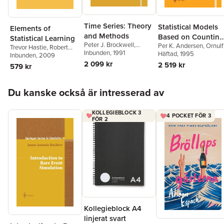
Time Series: Theory
Statistical Models
Elements of
and Methods
Based on Counting
Statistical Learning
Peter J. Brockwell
,
Per K. Andersen
,
Ornulf
Processes
Trevor Hastie
,
Robert
Richard A. Davis
Inbunden
, 1991
Borgan
Häftad
, 1995
,
Richard D. Gill
,
Tibshirani
Inbunden
, 2009
,
Jerome
Niels Keiding
Friedman
2 099 kr
2 519 kr
579 kr
Hoppa över listan
Du kanske också är intresserad av
KOLLEGIEBLOCK 3
4 POCKET FÖR 3
FÖR 2
Kollegieblock A4
linjerat svart