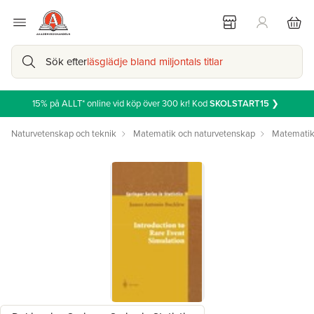
Sök efter
läsglädje bland miljontals titlar
15% på ALLT* online vid köp över 300 kr! Kod
SKOLSTART15
❯
Naturvetenskap och teknik
Matematik och naturvetenskap
Matemati