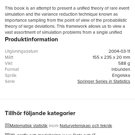
This book is an attempt to present a unified theory of rare event
simulation and the variance reduction technique known as
importance sampling from the point of view of the probabilistic
theory of large deviations. This framework allows us to view a
vast assortment of simulation problems from a single unified
Produktinformation
perspective. It gives a great deal of insight into the fundamental
nature of rare event simulation. Unfortunately, this area has a
reputation among simulation practitioners of requiring a great
Utgivningsdatum
2004-03-11
deal of technical and probabilistic expertise. In this text, I have
Mått
155 x 235 x 20 mm
tried to keep the mathematical preliminaries to a minimum; the
Vikt
588 g
only prerequisite is a single large deviation theorem dealing with
Format
Inbunden
sequences of Rd­ valued random variables. (This theorem and a
Språk
Engelska
proof are given in the text.) Large deviation theory is a
Serie
Springer Series in Statistics
burgeoning area of probability theory and many of the results in
Antal sidor
268
it can be applied to simulation problems. Rather than try to be
Upplaga
2004
as complete as possible in the exposition of all possible aspects
Förlag
Springer-Verlag New York Inc.
of the available theory, I have tried to concentrate on
ISBN
9780387200781
demonstrating the methodology and the principal ideas in a
Tillhör följande kategorier
fairly simple setting. Madison, Wisconsin 2003 James Antonio
Bucklew Contents 1. Random Number Generation . . . . . . . . . . . . .
Matematisk statistik
inom
Naturvetenskap och teknik
. . . . . . . . 1 . . . . . . . . 1.1 Uniform Generators. . . . . . . . . . . . . . . . . . . . . .
. . . . . . . . . . . . . . . 1 1.2 Nonuniform Generation . . . . . . . . . . . . . . . . . .