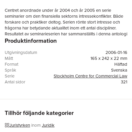
Centret anordnade under år 2004 och år 2005 en serie
seminarier om den finansiella sektorns intressekonflikter. Både
forskare och praktiker deltog. Serien rönte stort intresse och
frågorna har betydande aktualitet inom ett antal discipliner.
Resultatet av seminarieserien har sammanställts i denna antologi
Produktinformation
med bidrag från ett tjugotal inledare/deltagare i serien. Det är
dels en inventering av problemställningar och sanktioner, dels
beskrivningar av varför intressekonflikter ses med olika ögon i
Utgivningsdatum
2006-01-16
skilda delar av denna samhällssektor och varför lösningarna av
Mått
165 x 242 x 22 mm
problemet skiljer sig åt mellan yrkesgrupper.
Format
Häftad
I boken behandlas bland annat frågan om intressekonflikter hos
Språk
Svenska
banker, advokater, revisorer, journalister, ratinginstitut,
Serie
Stockholm Centre for Commercial Law
försäkringsbolag och myndigheter. Här tas också upp särskilda
Antal sidor
321
frågor som intressekonflikter skapade av lagstiftaren eller andra
Upplaga
1
regelmakare, rättsekonomiska aspekter på intressekonflikter
Förlag
Stockholm Centre for Commercial Law
och utvecklingstendenser när det gäller lösningsmodellerna.
ISBN
9789176786161
Ur innehållet:
Intresse för intressekonflikter
Tillhör följande kategorier
Hans-Gunnar Axberger
Intressekonflikter och deras hantering - en introduktion
Juristyrken
inom
Juridik
Gunnar Nord och Per Thorell