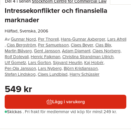
Del 4 i serien
Stockholm Centre for Commercial Law
Intressekonflikter och finansiella
marknader
Häftad, Svenska, 2006
Av
Gunnar Nord
,
Per Thorell
,
Hans-Gunnar Axberger
,
Lars Afrell
,
Clas Bergström
,
Per Samuelsson
,
Claes Beyer
,
Clas Blix
,
Martin Blåvarg
,
Gent Jansson
,
Adam Diamant
,
Claes Norberg
,
Rolf Dotevall
,
Henric Falkman
,
Christina Strandman Ullrich
,
Ulf Gometz
,
Lars Gorton
,
Sigvard Heurlin
,
Kaj Hobér
,
Per-Ola Jansson
,
Lars Nyberg
,
Björn Kristiansson
,
Stefan Lindskog
,
Claes Lundblad
,
Harry Schüssler
549 kr
Lägg i varukorg
Skickas
.
Fri frakt för medlemmar vid köp för minst 249 kr.