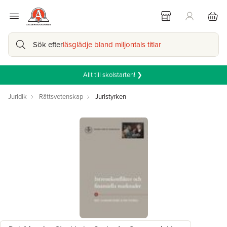
Sök efter
läsglädje bland miljontals titlar
Allt till skolstarten! ❯
Juridik
Rättsvetenskap
Juristyrken