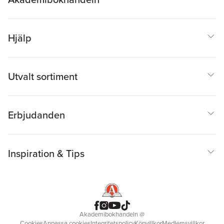
Brandon Jones
,
Ross
Cranston
,
Brigitte Haar
,
Eiríkur Jónsson
Hjälp
Utvalt sortiment
Erbjudanden
Inspiration & Tips
Akademibokhandeln
@
Cookies
Anpassa cookies
Integritetspolicy
Köpvillkor
Medlemsvillkor