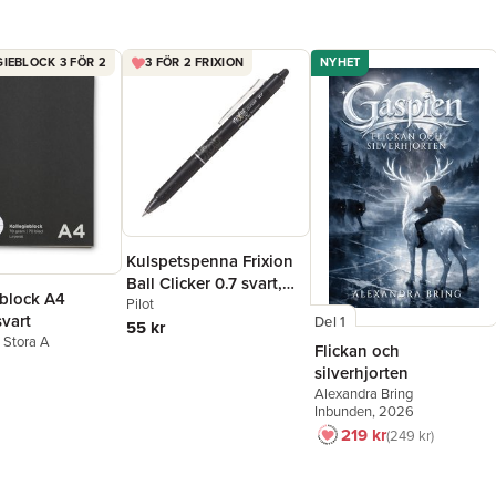
IEBLOCK 3 FÖR 2
3 FÖR 2 FRIXION
NYHET
Kulspetspenna Frixion
Ball Clicker 0.7 svart,
eblock A4
raderbar
Pilot
svart
Del 1
55 kr
n Stora A
Flickan och
silverhjorten
Alexandra Bring
Inbunden
, 2026
219 kr
249 kr