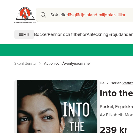
Sök efter
läsglädje bland miljontals titlar
Böcker
Pennor och tillbehör
Anteckning
Erbjudande
Allt
Skönlitteratur
Action och Äventyrsromaner
Del 2 i serien
Vatta'
Into the
Pocket, Engelska
Av
Elizabeth Mo
239 kr