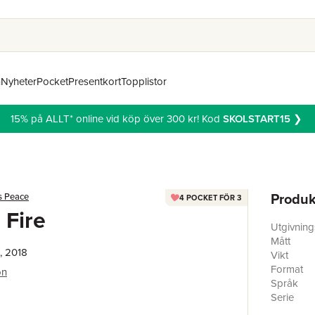
n
Nyheter
Pocket
Presentkort
Topplistor
15% på ALLT* online vid köp över 300 kr! Kod
SKOLSTART15
❯
Produk
s Peace
4 POCKET FÖR 3
 Fire
Utgivnin
Mått
, 2018
Vikt
Format
on
Språk
Serie
Antal sid