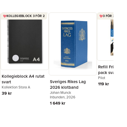
KOLLEGIEBLOCK 3 FÖR 2
3 FÖR 2 FRIXIO
Refill Frixion Ba
pack svart
Kollegieblock A4 rutat
Pilot
Sveriges Rikes Lag
svart
119 kr
2026 klotband
Kollektion Stora A
Johan Munck
39 kr
Inbunden
, 2026
1 649 kr