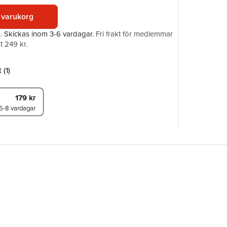
Förlag
 varukorg
ISBN
a.
Skickas
inom 3-6 vardagar
.
Fri frakt för medlemmar
t 249 kr.
 (
1
)
179 kr
5-8 vardagar