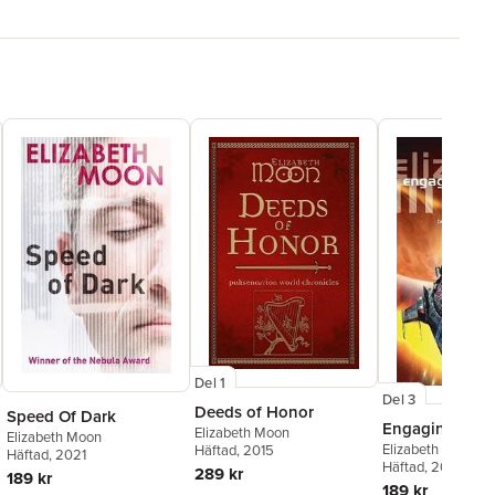
Del 1
Del 3
Deeds of Honor
Speed Of Dark
Engaging The
Elizabeth Moon
Elizabeth Moon
Elizabeth Moon
Häftad
, 2015
Häftad
, 2021
Häftad
, 2006
289 kr
189 kr
189 kr