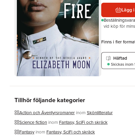
Lägg i
Beställningsvar
vid köp för mins
Finns i fler format
Häftad
Skickas
inom 
Tillhör följande kategorier
Action och Äventyrsromaner
inom
Skönlitteratur
Science fiction
inom
Fantasy, SciFi och skräck
Fantasy
inom
Fantasy, SciFi och skräck