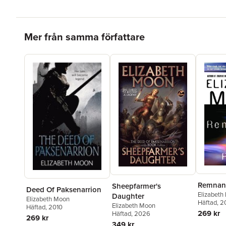
Hoppa över listan
Mer från samma författare
Remnant
Sheepfarmer's
Deed Of Paksenarrion
Elizabeth
Daughter
Elizabeth Moon
Häftad
, 
Elizabeth Moon
Häftad
, 2010
269 kr
Häftad
, 2026
269 kr
349 kr