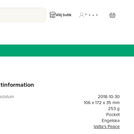
Välj butik
tinformation
gsdatum
2018-10-30
106 x 172 x 35 mm
253 g
Pocket
Engelska
Vatta's Peace
or
512