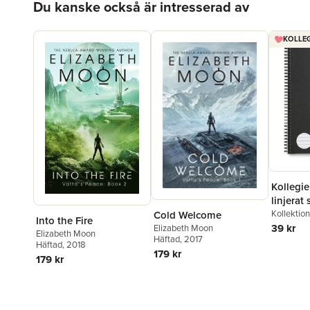
Du kanske också är intresserad av
KOLLEG
Kollegi
linjerat 
Kollektio
Cold Welcome
Into the Fire
39 kr
Elizabeth Moon
Elizabeth Moon
Häftad
, 2017
Häftad
, 2018
179 kr
179 kr