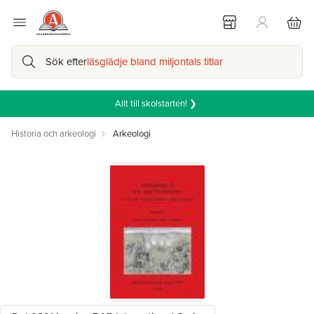
Sök efter
läsglädje bland miljontals titlar
Allt till skolstarten! ❯
Historia och arkeologi
Arkeologi