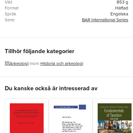
Vikt
853 g
Format
Häftad
Språk
Engelska
Serie
BAR International Series
Antal sidor
216
Förlag
BAR Publishing
ISBN
9781407316369
Tillhör följande kategorier
Arkeologi
inom
Historia och arkeologi
Hoppa över listan
Du kanske också är intresserad av