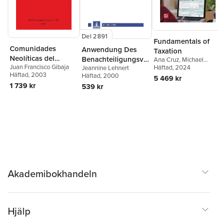
Del 2891
Fundamentals of
Comunidades
Anwendung Des
Taxation
Neolíticas del
Benachteiligungsver
Ana Cruz
,
Michael
Juan Francisco Gibaja
Deschamps
Häftad
, 2024
,
Frederick
Noreste de la
Jeannine Lehnert
bots Auf Das
Häftad
, 2003
Niswander
,
Debra
Häftad
, 2000
Península Ibérica
5 469 kr
Schulrecht Der
Prendergast
,
Dan
1 739 kr
539 kr
Laender Unter
Schisler
Besonderer
Beruecksichtigung
Eines Anspruchs
Behinderter Auf
Regelbeschulung
Akademibokhandeln
Hjälp