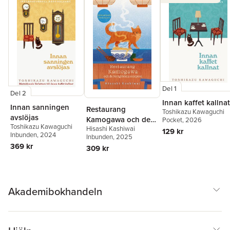
Del 1
Del 2
Innan kaffet kallnat
Innan sanningen
Restaurang
Toshikazu Kawaguchi
avslöjas
Kamogawa och de
Pocket
, 2026
Toshikazu Kawaguchi
Hisashi Kashiwai
bortglömda
129 kr
Inbunden
, 2024
Inbunden
, 2025
recepten
369 kr
309 kr
Akademibokhandeln