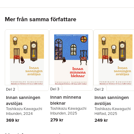
och har berört läsare världen över.
Hoppa över listan
Mer från samma författare
Del 3
Del 2
Del 2
Innan minnena
Innan sanningen
Innan sanningen
bleknar
avslöjas
avslöjas
Toshikazu Kawaguchi
Toshikazu Kawaguchi
Toshikazu Kawaguchi
Inbunden
, 2025
Inbunden
, 2024
Häftad
, 2025
279 kr
369 kr
249 kr
Hoppa över listan