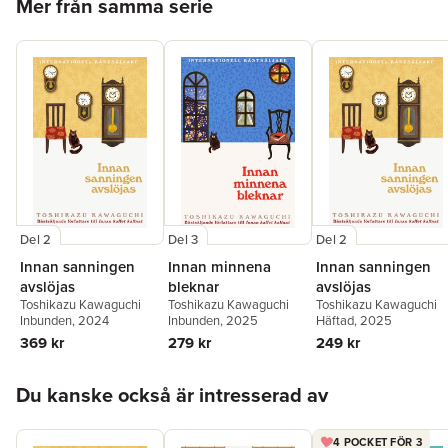
Mer från samma serie
Del 3
Del 2
Del 2
Innan minnena
Innan sanningen
Innan sanningen
bleknar
avslöjas
avslöjas
Toshikazu Kawaguchi
Toshikazu Kawaguchi
Toshikazu Kawaguchi
Inbunden
, 2025
Inbunden
, 2024
Häftad
, 2025
279 kr
369 kr
249 kr
Hoppa över listan
Du kanske också är intresserad av
4 POCKET FÖR 3