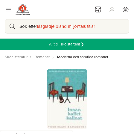
Sök efter
läsglädje bland miljontals titlar
Allt till skolstarten! ❯
Skönlitteratur
Romaner
Moderna och samtida romaner