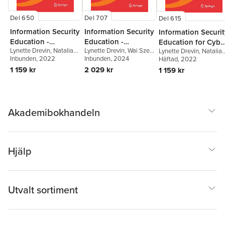
Del 650
Del 707
Del 615
Information Security
Information Security
Information Securi
Education -
Education -
Education for Cybe
Lynette Drevin
,
Natalia
Lynette Drevin
,
Wai Sze
Adapting to the
Challenges in the
Lynette Drevin
,
Natalia
Resilience
Miloslavskaya
Inbunden
, 2022
,
Wai Sze
Leung
Inbunden
,
Suné von Solms
, 2024
Miloslavskaya
Häftad
, 2022
,
Wai Sze
Fourth Industrial
Digital Age
Leung
,
Suné von Solms
Leung
,
Suné von Solms
1 159 kr
2 029 kr
1 159 kr
Revolution
Akademibokhandeln
Hjälp
Utvalt sortiment