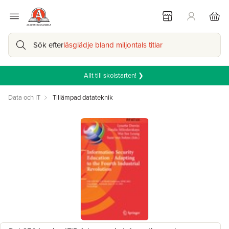
Sök efter
läsglädje bland miljontals titlar
Allt till skolstarten! ❯
Data och IT
Tillämpad datateknik