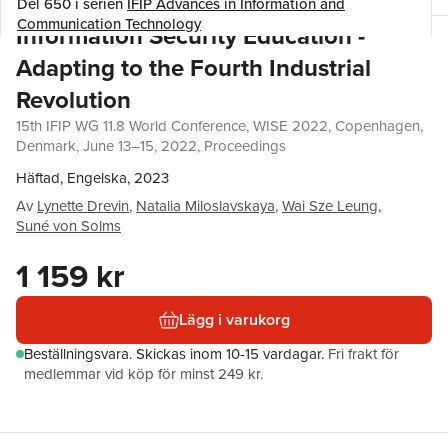
Del 650 i serien
IFIP Advances in Information and
Communication Technology
Information Security Education -
Adapting to the Fourth Industrial
Revolution
15th IFIP WG 11.8 World Conference, WISE 2022, Copenhagen,
Denmark, June 13–15, 2022, Proceedings
Häftad, Engelska, 2023
Av
Lynette Drevin
,
Natalia Miloslavskaya
,
Wai Sze Leung
,
Suné von Solms
1 159 kr
Lägg i varukorg
Beställningsvara.
Skickas
inom 10-15 vardagar
.
Fri frakt för
medlemmar vid köp för minst 249 kr.