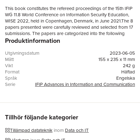
This book constitutes the refereed proceedings of the 15th IFIP
WG 11.8 World Conference on Information Security Education,
WISE 2022, held in Copenhagen, Denmark, in June 2021.The 8
papers presented were carefully reviewed and selected from 17
submissions. The papers are categorized into the following
Produktinformation
topical sub-headings: Securing the Fourth Industrial Revolution
through Programming; Cybersecurity in the Fourth Industrial
Revolution: Charting the Way Forward in Education; and Real-
Utgivningsdatum
2023-06-05
World Cybersecurity-Inspired Capacity Building.
Mått
155 x 235 x 11 mm
Vikt
242 g
Format
Häftad
Språk
Engelska
Serie
IFIP Advances in Information and Communication
Technology
Antal sidor
131
Förlag
Springer International Publishing AG
ISBN
9783031081743
Tillhör följande kategorier
Tillämpad datateknik
inom
Data och IT