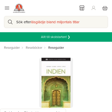
Sök efter
läsglädje bland miljontals titlar
Allt till skolstarten! ❯
Reseguider
Reseböcker
Reseguider