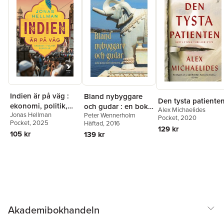
Indien är på väg :
Bland nybyggare
Den tysta patiente
ekonomi, politik,
och gudar : en bok
Alex Michaelides
Jonas Hellman
Peter Wennerholm
samhälle
om Indien
Pocket
, 2020
Pocket
, 2025
Häftad
, 2016
129 kr
105 kr
139 kr
Akademibokhandeln