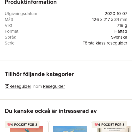
Produktinformation
lär dig allt om Sydindiens kultur i Chennai eller utforska
hinduiska och buddhistiska grottempel på Elefantön: allt tydligt
uppdelat i färgkodade kapitel. Upptäck Indiens guldkorn med
Utgivningsdatum
2020-10-07
denna oumbärliga reseguide.
Mått
126 x 217 x 34 mm
Vikt
719 g
Format
Häftad
Språk
Svenska
Serie
Första klass reseguider
Antal sidor
624
Förlag
Legind A/S
ISBN
9788771558012
Tillhör följande kategorier
Reseguider
inom
Reseguider
Hoppa över listan
Du kanske också är intresserad av
4 POCKET FÖR 3
4 POCKET FÖR 3