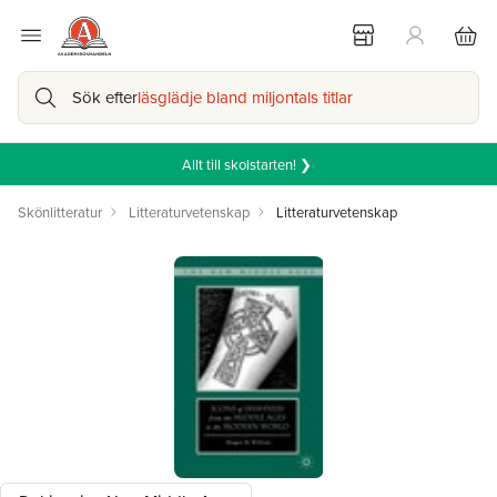
Sök efter
läsglädje bland miljontals titlar
Allt till skolstarten! ❯
Skönlitteratur
Litteraturvetenskap
Litteraturvetenskap