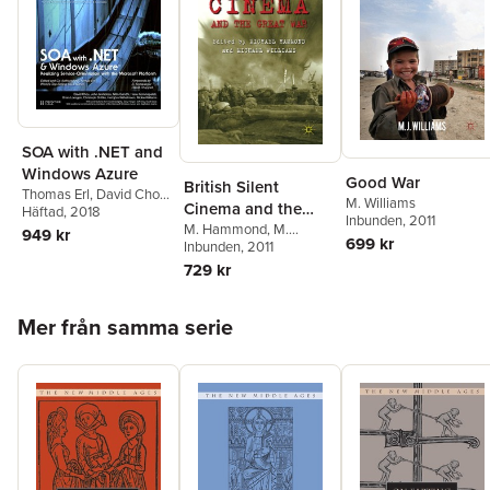
SOA with .NET and
Windows Azure
Good War
British Silent
Thomas Erl
,
David Chou
,
M. Williams
Cinema and the
John deVadoss
Häftad
, 2018
,
Nitin
Inbunden
, 2011
Gandhi
,
Hanu
Great War
M. Hammond
,
M.
949 kr
699 kr
Kommalapati
,
Brian
Williams
Inbunden
, 2011
Loesgen
,
Christoph
729 kr
Schittko
,
M Williams
,
Herbjorn Wilhelmsen
,
Hoppa över listan
Scott Golightly
,
Darryl
Mer från samma serie
Hogan
,
Jeff King
,
Scott
Seely