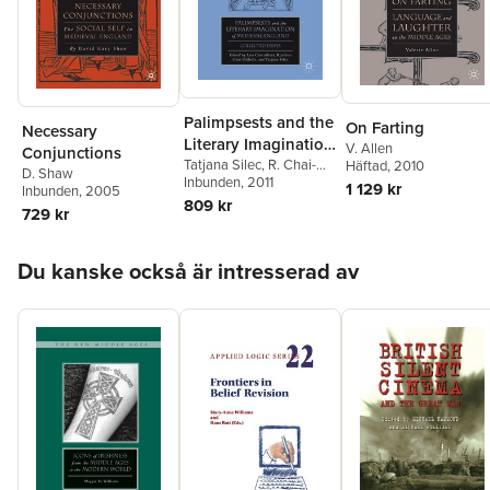
Palimpsests and the
On Farting
Necessary
Literary Imagination
V. Allen
Conjunctions
of Medieval
Tatjana Silec
,
R. Chai-
Häftad
, 2010
D. Shaw
Elsholz
Inbunden
,
L. Carruthers
, 2011
,
England
1 129 kr
Inbunden
, 2005
Raeleen Chai-Elsholz
,
809 kr
729 kr
Leo Carruthers
Hoppa över listan
Du kanske också är intresserad av