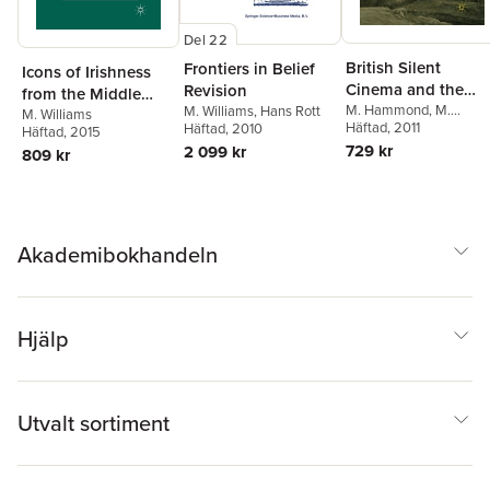
Del 22
British Silent
Frontiers in Belief
Icons of Irishness
Cinema and the
Revision
from the Middle
Great War
M. Hammond
,
M.
M. Williams
,
Hans Rott
Ages to the Modern
M. Williams
Williams
Häftad
, 2011
Häftad
, 2010
Häftad
, 2015
World
729 kr
2 099 kr
809 kr
Akademibokhandeln
Hjälp
Utvalt sortiment