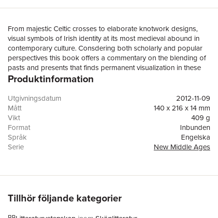
From majestic Celtic crosses to elaborate knotwork designs,
visual symbols of Irish identity at its most medieval abound in
contemporary culture. Consdering both scholarly and popular
perspectives this book offers a commentary on the blending of
pasts and presents that finds permanent visualization in these
Produktinformation
contemporary signs.
Utgivningsdatum
2012-11-09
Mått
140 x 216 x 14 mm
Vikt
409 g
Format
Inbunden
Språk
Engelska
Serie
New Middle Ages
Antal sidor
207
Upplaga
2012
Förlag
Palgrave Macmillan
ISBN
9780230103207
Tillhör följande kategorier