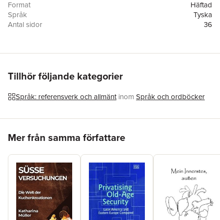
Format
Häftad
Språk
Tyska
Antal sidor
36
Upplaga
13002
Förlag
Grin Verlag
ISBN
9783656424215
Tillhör följande kategorier
Språk: referensverk och allmänt
inom
Språk och ordböcker
Hoppa över listan
Mer från samma författare