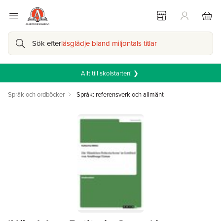
Sök efter
läsglädje bland miljontals titlar
Allt till skolstarten! ❯
Språk och ordböcker
Språk: referensverk och allmänt