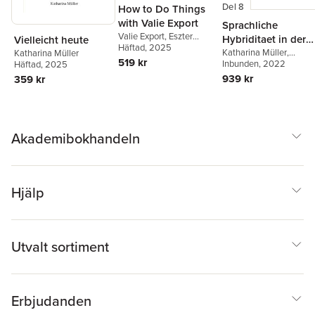
Del 8
How to Do Things
with Valie Export
Sprachliche
Valie Export
,
Eszter
Hybriditaet in der
Vielleicht heute
Kondor
Häftad
, 2025
,
Michael
italo-brasilianische
Katharina Müller
,
Katharina Müller
Loebenstein
,
Katharina
519 kr
Joachim Born
Inbunden
, 2022
Häftad
, 2025
Literatur
Müller
939 kr
359 kr
Akademibokhandeln
Hjälp
Utvalt sortiment
Erbjudanden