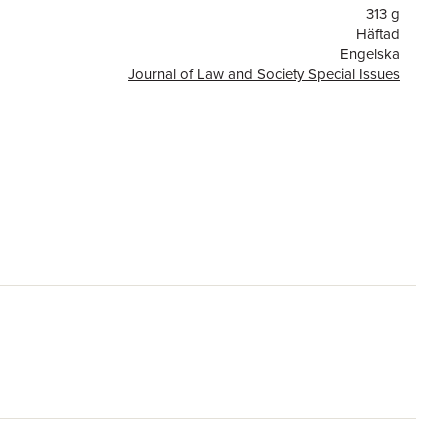
313 g
Häftad
Engelska
Journal of Law and Society Special Issues
or
208
John Wiley and Sons Ltd
9781405123754