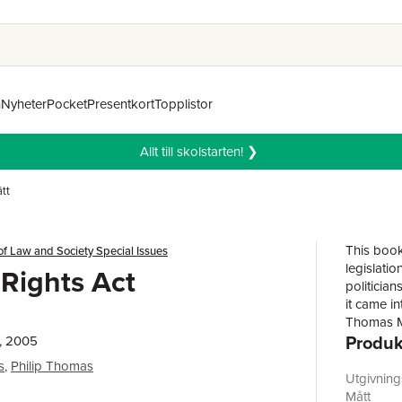
n
Nyheter
Pocket
Presentkort
Topplistor
Allt till skolstarten! ❯
ätt
This book
of Law and Society Special Issues
legislatio
Rights Act
politicia
it came i
Thomas Mu
Produk
insights 
, 2005
and succe
s
,
Philip Thomas
Utgivnin
Mått