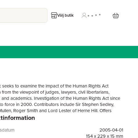
Välj butik
 seeks to examine the impact of the Human Rights Act
n from the viewpoint of judges, lawyers, civil libertarians,
ns and academics. Investigation of the Human Rights Act since
nto force in 2000. Contributors include Sir Stephen Sedley,
llen, Roger Smith and Lord Lester of Herne Hill. Offers
tinformation
and suggestions for developing a more effective, accessible
ssful employment of the Human Rights Act.
gsdatum
2005-04-01
154 x 229 x 15 mm