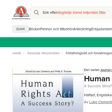
Sök efter
läsglädje bland miljontals titlar
Böcker
Pennor och tillbehör
Anteckning
Erbjudande
Allt
Juridik
Särskilda rättsområden
Författningsrätt och förvaltningsr
Del i serien
Journal 
Human 
A Success Story?
Häftad, Engelska
Av
Luke Clement