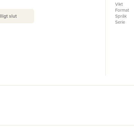
Vikt
Format
lligt slut
Språk
Serie
Antal sid
Förlag
ISBN